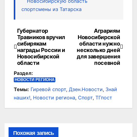
Новосибирскую область
спортсмены из Татарска
Губернатор
Аграриям
Навигация
Травников вручил
Новосибирской
по
сибирякам
области нужно
награды России и
несколько дней
записям
Новосибирской
для завершения
области
посевной
Раздел:
НОВОСТИ РЕГИОНА
Темы:
Гиревой спорт
,
Дзен.Новости
,
Знай
наших!
,
Новости региона
,
Спорт
,
ТГпост
Похожая запись