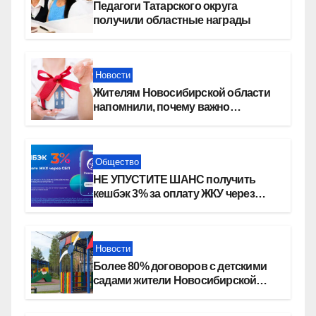
Педагоги Татарского округа
получили областные награды
Новости
Жителям Новосибирской области
напомнили, почему важно
оформить право собственности на
квартиру
Общество
НЕ УПУСТИТЕ ШАНС получить
кешбэк 3% за оплату ЖКУ через
СБП в «Платосфере»
Новости
Более 80% договоров с детскими
садами жители Новосибирской
области оформили онлайн