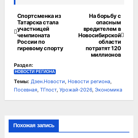
Спортсменка из
На борьбу с
Навигация
Татарска стала
опасным
по
участницей
вредителем в
чемпионата
Новосибирской
записям
России по
области
гиревому спорту
потратят 120
миллионов
Раздел:
НОВОСТИ РЕГИОНА
Темы:
Дзен.Новости
,
Новости региона
,
Посевная
,
ТГпост
,
Урожай-2026
,
Экономика
Похожая запись