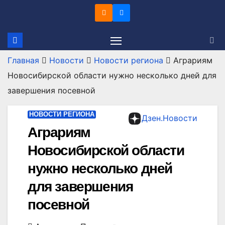
Перейти
к
содержимому
Главная
Новости
Новости региона
Аграриям
Новосибирской области нужно несколько дней для
завершения посевной
НОВОСТИ РЕГИОНА
Дзен.Новости
Аграриям
Новосибирской области
нужно несколько дней
для завершения
посевной