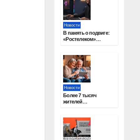
Новости
В память о подвиге:
«Ростелеком»
проведет
кибертурнир «Битва
за Москву»
Новости
Более 7 тысяч
жителей
Новосибирской
области получили
увеличение пенсии
после 80 лет