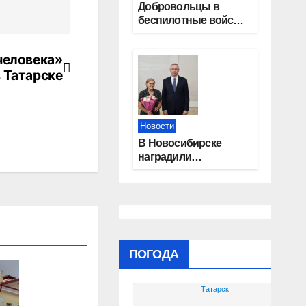
Добровольцы в
беспилотные войска
получат 2,9 млн
рублей и места в
человека»
вузах
в Татарске
Новости
В Новосибирске
наградили
работников
физической
культуры и спорта
ПОГОДА
Татарск