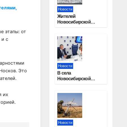
телями,
Новости
Жителей
Новосибирской
области приглашают
е этапы: от
на открытую
 и с
квалификацию
премии «КАРДО»
дарностями
Новости
Носков. Это
В села
ателей.
Новосибирской
области
трудоустроят 20
я их
работников
культуры
торией.
Новости