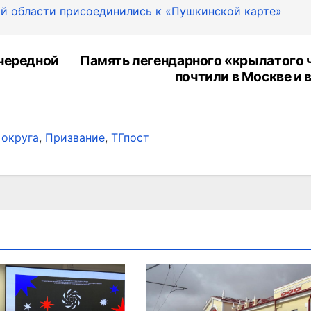
й области присоединились к «Пушкинской карте»
очередной
Память легендарного «крылатого 
почтили в Москве и 
 округа
,
Призвание
,
ТГпост