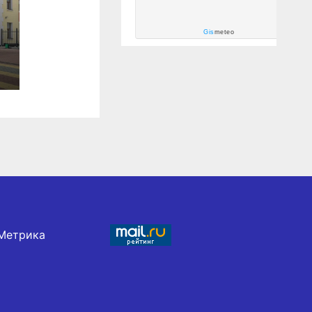
Gis
meteo