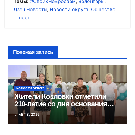
Темы:
#СвоихНеБросаем
,
Волонтёры
,
Дзен.Новости
,
Новости округа
,
Общество
,
ТГпост
Похожая запись
НОВОСТИ ОКРУГА
Жители Козловки отметили
210-летие со дня основания
села
АВГ 3, 2026