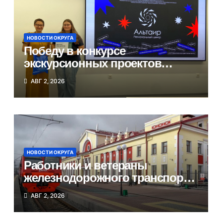
НОВОСТИ ОКРУГА
Победу в конкурсе
экскурсионных проектов
одержала школьница из
АВГ 2, 2026
Татарска
НОВОСТИ ОКРУГА
Работники и ветераны
железнодорожного транспорта
Татарского округа принимают
АВГ 2, 2026
поздравления