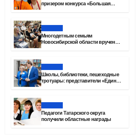
призером конкурса «Большая
перемена»
Новости
Многодетным семьям
Новосибирской области вручены
сертификаты на приобретение
автомобилей
Новости
Школы, библиотеки, пешеходные
тротуары: представители «Единой
России» контролируют работы на
социальных объектах
Новости
Педагоги Татарского округа
получили областные награды