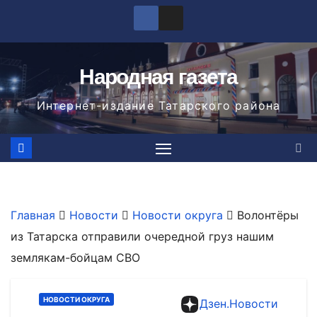
Перейти
к
содержимому
Народная газета
Интернет-издание Татарского района
Главная
Новости
Новости округа
Волонтёры
из Татарска отправили очередной груз нашим
землякам-бойцам СВО
НОВОСТИ ОКРУГА
Дзен.Новости