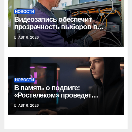
НОВОСТИ
Видеозапись обеспечит
прозрачность выборов в
Госдуму в Новосибирской
АВГ 6, 2026
области
НОВОСТИ
В память о подвиге:
«Ростелеком» проведет
кибертурнир «Битва за
АВГ 6, 2026
Москву»