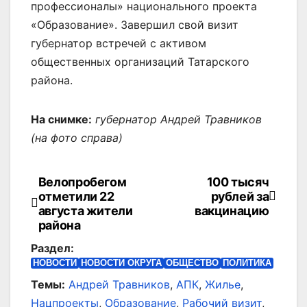
профессионалы» национального проекта
«Образование». Завершил свой визит
губернатор встречей с активом
общественных организаций Татарского
района.
На снимке:
губернатор Андрей Травников
(на фото справа)
Велопробегом
100 тысяч
Навигация
отметили 22
рублей за
по
августа жители
вакцинацию
района
записям
Раздел:
НОВОСТИ
НОВОСТИ ОКРУГА
ОБЩЕСТВО
ПОЛИТИКА
Темы:
Андрей Травников
,
АПК
,
Жилье
,
Нацпроекты
,
Образование
,
Рабочий визит
,