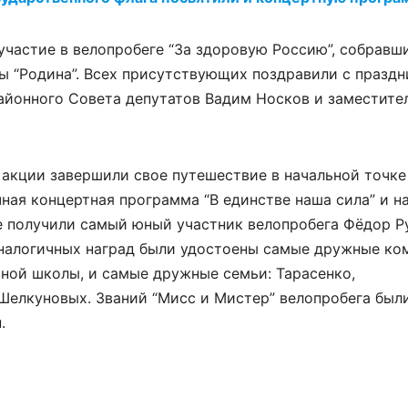
участие в велопробеге “За здоровую Россию”, собравши
ы “Родина”. Всех присутствующих поздравили с праздн
айонного Совета депутатов Вадим Носков и заместите
 акции завершили свое путешествие в начальной точке
чная концертная программа “В единстве наша сила” и 
е получили самый юный участник велопробега Фёдор Р
Аналогичных наград были удостоены самые дружные ко
ной школы, и самые дружные семьи: Тарасенко,
 Шелкуновых. Званий “Мисс и Мистер” велопробега был
.