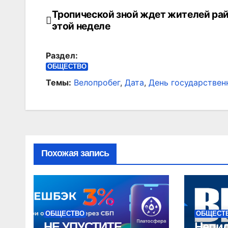
Тропической зной ждет жителей рай
Навигация
этой неделе
по
Раздел:
записям
ОБЩЕСТВО
Темы:
Велопробег
,
Дата
,
День государствен
Похожая запись
ОБЩЕСТВО
ОБЩЕСТ
НЕ УПУСТИТЕ
Непи