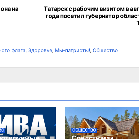
она на
Татарск с рабочим визитом в ав
года посетил губернатор облас
ного флага
,
Здоровье
,
Мы-патриоты!
,
Общество
ВО
ОБЩЕСТВО
лотируемые
Средствами