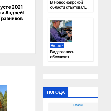
В Новосибирской
густе 2021
области стартовал
ти Андрей
окружной туристский
слет молодежи
Травников
Новости
Видеозапись
обеспечит
прозрачность
выборов в Госдуму в
Новосибирской
области
ПОГОДА
Татарск