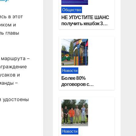
Общество
сь в этот
НЕ УПУСТИТЕ ШАНС
получить кешбэк 3%
иком и
за оплату ЖКУ через
ль главы
СБП в «Платосфере»
 маршрута –
награждение
Новости
усаков и
Более 80%
манды –
договоров с
детскими садами
жители
и удостоены
Новосибирской
области оформили
онлайн
Новости