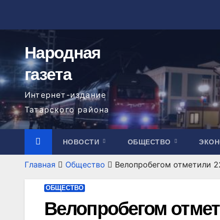
Перейти
к
содержимому
Народная
газета
Интернет-издание
Татарского района
НОВОСТИ
ОБЩЕСТВО
ЭКО
Главная
Общество
Велопробегом отметили 2
ОБЩЕСТВО
Велопробегом отмет