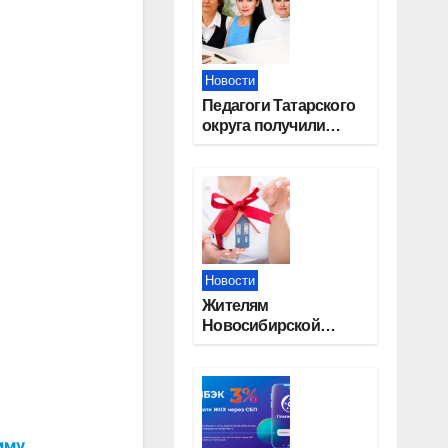
Новости
Педагоги Татарского
округа получили
областные награды
Новости
Жителям
Новосибирской
области напомнили,
почему важно
оформить право
собственности на
квартиру
мму.