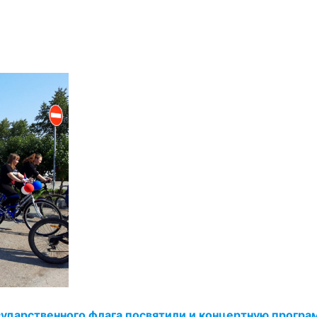
ударственного флага посвятили и концертную програ