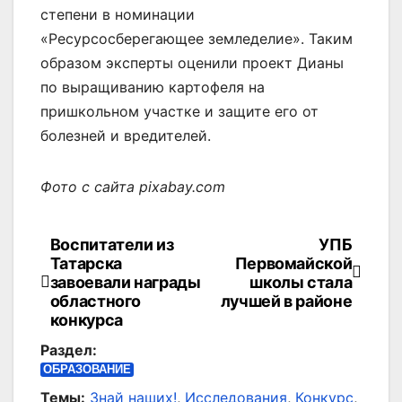
степени в номинации
«Ресурсосберегающее земледелие». Таким
образом эксперты оценили проект Дианы
по выращиванию картофеля на
пришкольном участке и защите его от
болезней и вредителей.
Фото с сайта pixabay.com
Воспитатели из
УПБ
Навигация
Татарска
Первомайской
по
завоевали награды
школы стала
областного
лучшей в районе
записям
конкурса
Раздел:
ОБРАЗОВАНИЕ
Темы:
Знай наших!
,
Исследования
,
Конкурс
,