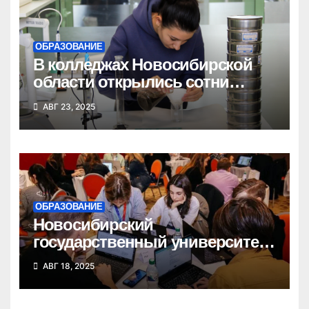
ОБРАЗОВАНИЕ
В колледжах Новосибирской
области открылись сотни
новых бюджетных мест
АВГ 23, 2025
ОБРАЗОВАНИЕ
Новосибирский
государственный университет
победил в федеральном
АВГ 18, 2025
конкурсе стартап-студий