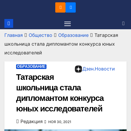
Перейти
к
содержимому
Главная
Общество
Образование
Татарская
школьница стала дипломантом конкурса юных
исследователей
ОБРАЗОВАНИЕ
Дзен.Новости
Татарская
школьница стала
дипломантом конкурса
юных исследователей
Редакция
НОЯ 30, 2021