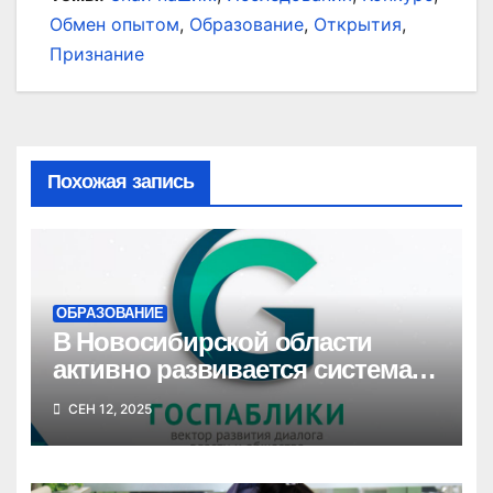
Обмен опытом
,
Образование
,
Открытия
,
Признание
Похожая запись
ОБРАЗОВАНИЕ
В Новосибирской области
активно развивается система
госпабликов для создания
СЕН 12, 2025
единой цифровой среды