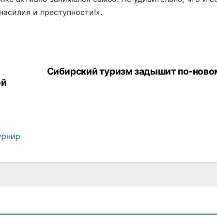
насилия и преступности!».
Сибирский туризм задышит по-ново
ой
урнир