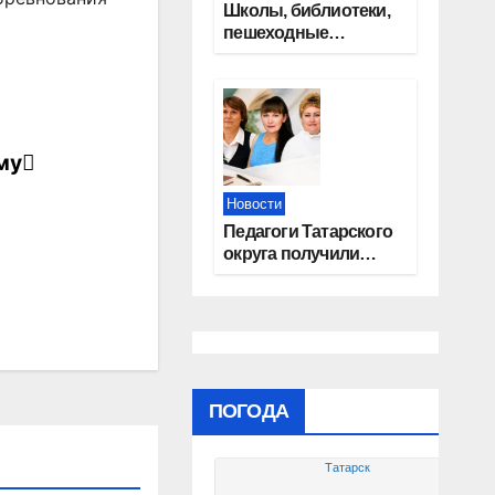
Школы, библиотеки,
пешеходные
тротуары:
представители
«Единой России»
контролируют
работы на
му
социальных
объектах
Новости
Педагоги Татарского
округа получили
областные награды
ПОГОДА
Татарск