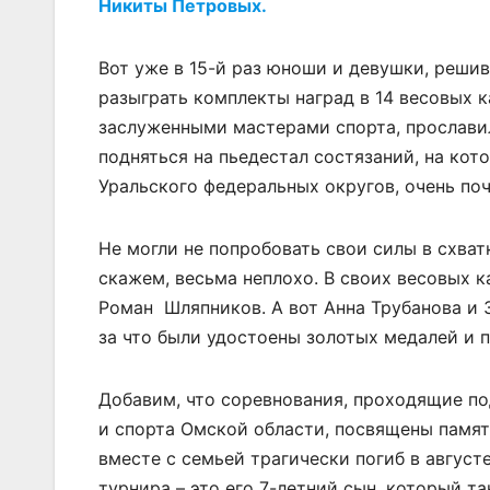
Никиты Петровых.
Вот уже в 15-й раз юноши и девушки, реши
разыграть комплекты наград в 14 весовых 
заслуженными мастерами спорта, прослави
подняться на пьедестал состязаний, на ко
Уральского федеральных округов, очень поч
Не могли не попробовать свои силы в схва
скажем, весьма неплохо. В своих весовых 
Роман Шляпников. А вот Анна Трубанова и 
за что были удостоены золотых медалей и 
Добавим, что соревнования, проходящие п
и спорта Омской области, посвящены памят
вместе с семьей трагически погиб в августе
турнира – это его 7-летний сын, который т