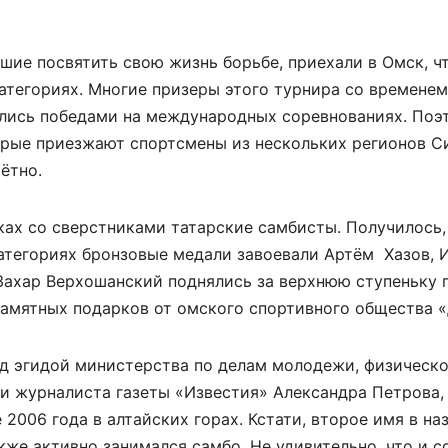
вшие посвятить свою жизнь борьбе, приехали в Омск, ч
категориях. Многие призеры этого турнира со временем
лись победами на международных соревнованиях. Поэ
торые приезжают спортсмены из нескольких регионов С
ётно.
тках со сверстниками татарские самбисты. Получилось
категориях бронзовые медали завоевали Артём Хазов, 
Захар Верхошанский поднялись за верхнюю ступеньку 
памятных подарков от омского спортивного общества 
од эгидой министерства по делам молодежи, физическ
и журналиста газеты «Известия» Александра Петрова,
 2006 года в алтайских горах. Кстати, второе имя в на
акже активно занимался самбо. Не удивительно, что и 