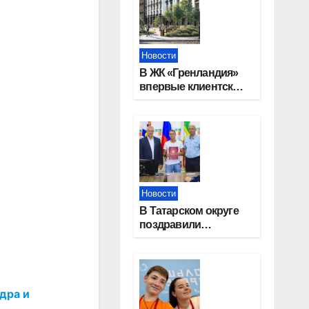
Новости
В ЖК «Гренландия»
впервые клиентские
дни от крупного
девелопера —
группы компаний
«СОЮЗ»
Новости
В Татарском округе
поздравили
работников
строительной
отрасли
дра и