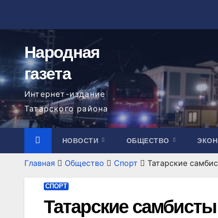
Перейти
к
содержимому
Народная
газета
Интернет-издание
Татарского района
НОВОСТИ
ОБЩЕСТВО
ЭКО
Главная
Общество
Спорт
Татарские самби
СПОРТ
Татарские самбисты