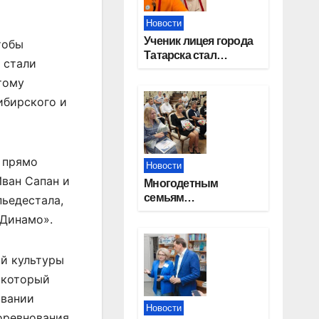
Новости
Ученик лицея города
тобы
Татарска стал
 стали
призером конкурса
тому
«Большая перемена»
ибирского и
, прямо
Новости
Иван Сапан и
Многодетным
семьям
пьедестала,
Новосибирской
«Динамо».
области вручены
сертификаты на
приобретение
ой культуры
автомобилей
 который
звании
Новости
соревнования