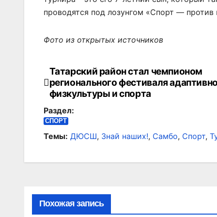
проводятся под лозунгом «Спорт — против 
Фото из открытых источников
Татарский район стал чемпионом
Навигация
регионального фестиваля адаптивн
по
физкультуры и спорта
Раздел:
записям
СПОРТ
Темы:
ДЮСШ
,
Знай наших!
,
Самбо
,
Спорт
,
Т
Похожая запись