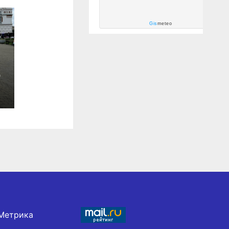
Gis
meteo