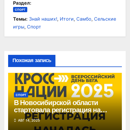
Раздел:
СПОРТ
Темы:
Знай наших!
,
Итоги
,
Самбо
,
Сельские
игры
,
Спорт
Похожая запись
СПОРТ
В Новосибирской области
стартовала регистрация на
«Кросс нации»
АВГ 14, 2025