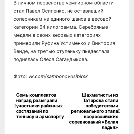
В личном первенстве чемпионом области
стал Павел Осипенко, не оставивший
соперникам не единого шанса в весовой
категории 64 килограмма. Серебряные
медали в своих весовых категориях
примерили Руфина Устименко и Виктория
Вейде, на третью ступеньку пьедестала
поднялась Олеся Сагандыкова.
Фото: vk.com/sambonovosibirsk
Семь комплектов
Шахматисты из
Навигация
наград разыграли
Татарска стали
участники районных
победителями
по
состязаний по
регионального этапа
теннису и армспорту
всероссийских
записям
соревнований «Белая
ладья»