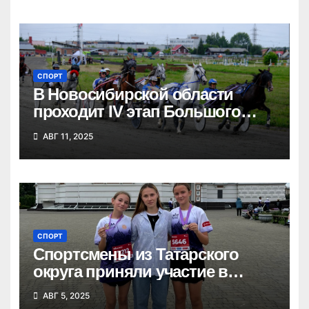
СПОРТ
В Новосибирской области
проходит IV этап Большого
Сибирского круга
АВГ 11, 2025
СПОРТ
Спортсмены из Татарского
округа приняли участие в
Сибирском марафоне
АВГ 5, 2025