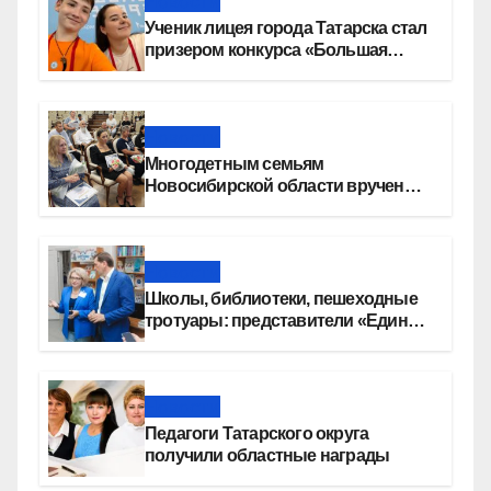
Новости
Ученик лицея города Татарска стал
призером конкурса «Большая
перемена»
Новости
Многодетным семьям
Новосибирской области вручены
сертификаты на приобретение
автомобилей
Новости
Школы, библиотеки, пешеходные
тротуары: представители «Единой
России» контролируют работы на
социальных объектах
Новости
Педагоги Татарского округа
получили областные награды