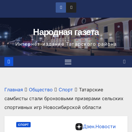
Перейти
к
содержимому
Народная газета
Интернет-издание Татарского района
Главная
Общество
Спорт
Татарские
самбисты стали бронзовыми призерами сельских
спортивных игр Новосибирской области
СПОРТ
Дзен.Новости