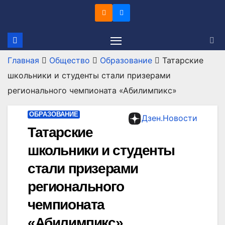
Перейти
к
содержимому
Главная
Общество
Образование
Татарские
школьники и студенты стали призерами
регионального чемпионата «Абилимпикс»
ОБРАЗОВАНИЕ
Дзен.Новости
Татарские
школьники и студенты
стали призерами
регионального
чемпионата
«Абилимпикс»