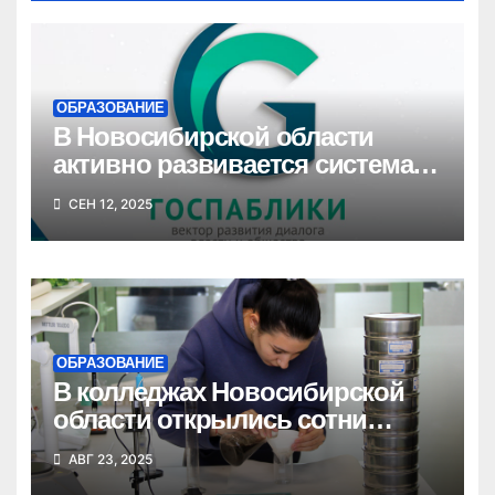
ОБРАЗОВАНИЕ
В Новосибирской области
активно развивается система
госпабликов для создания
СЕН 12, 2025
единой цифровой среды
ОБРАЗОВАНИЕ
В колледжах Новосибирской
области открылись сотни
новых бюджетных мест
АВГ 23, 2025