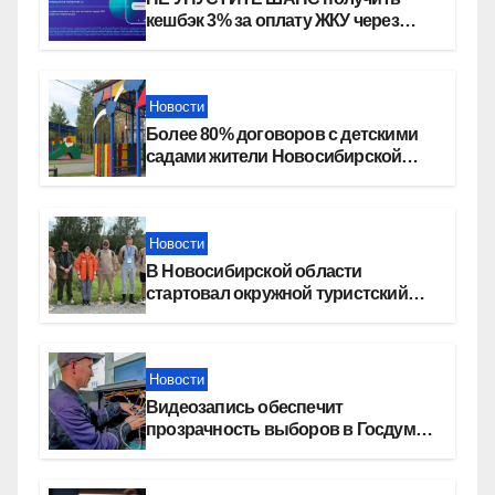
кешбэк 3% за оплату ЖКУ через
СБП в «Платосфере»
Новости
Более 80% договоров с детскими
садами жители Новосибирской
области оформили онлайн
Новости
В Новосибирской области
стартовал окружной туристский
слет молодежи
Новости
Видеозапись обеспечит
прозрачность выборов в Госдуму
в Новосибирской области