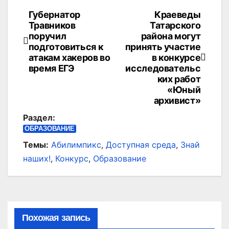
Губернатор
Краеведы
Навигация
Травников
Татарского
по
поручил
района могут
подготовиться к
принять участие
записям
атакам хакеров во
в конкурсе
время ЕГЭ
исследовательс
ких работ
«Юный
архивист»
Раздел:
ОБРАЗОВАНИЕ
Темы:
Абилимпикс
,
Доступная среда
,
Знай
наших!
,
Конкурс
,
Образование
Похожая запись