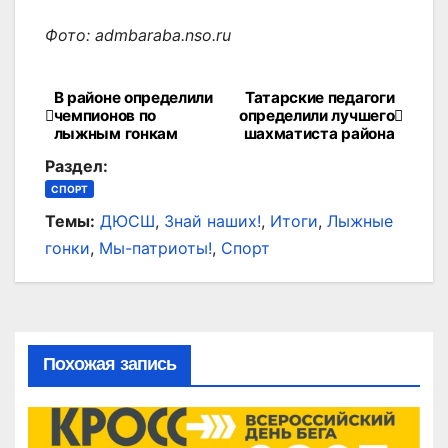
Фото: admbaraba.nso.ru
В районе определили
Татарские педагоги
Навигация
чемпионов по
определили лучшего
лыжным гонкам
шахматиста района
по
Раздел:
записям
СПОРТ
Темы:
ДЮСШ
,
Знай наших!
,
Итоги
,
Лыжные
гонки
,
Мы-патриоты!
,
Спорт
Похожая запись