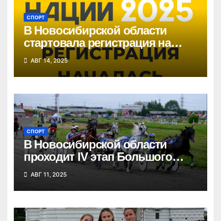
СПОРТ
В Новосибирской области
стартовала регистрация на
«Кросс нации»
АВГ 14, 2025
СПОРТ
В Новосибирской области
проходит IV этап Большого
Сибирского круга
АВГ 11, 2025