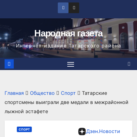
Перейти
к
содержимому
Народная газета
Интернет-издание Татарского района
Главная
Общество
Спорт
Татарские
спортсмены выиграли две медали в межрайонной
лыжной эстафете
СПОРТ
Дзен.Новости