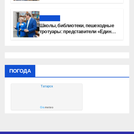
сертификаты на приобретение
автомобилей
Новости
Школы, библиотеки, пешеходные
тротуары: представители «Единой
России» контролируют работы на
социальных объектах
ПОГОДА
Татарск
Gis
meteo