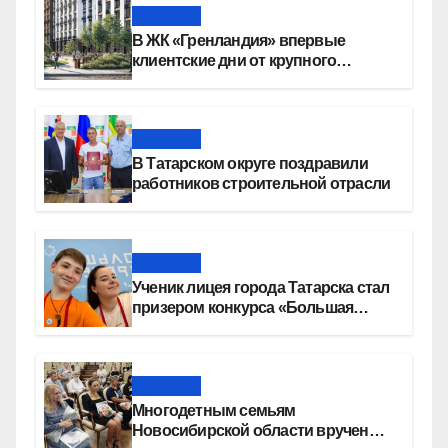
Новости
В ЖК «Гренландия» впервые
клиентские дни от крупного
девелопера — группы компаний
«СОЮЗ»
Новости
В Татарском округе поздравили
работников строительной отрасли
Новости
Ученик лицея города Татарска стал
призером конкурса «Большая
перемена»
Новости
Многодетным семьям
Новосибирской области вручены