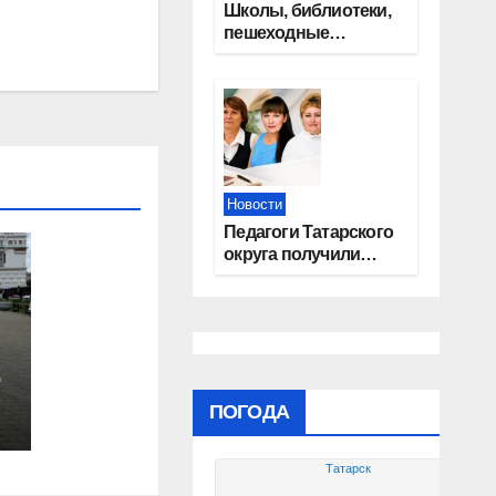
Школы, библиотеки,
пешеходные
тротуары:
представители
«Единой России»
контролируют
работы на
социальных
объектах
Новости
Педагоги Татарского
округа получили
областные награды
ПОГОДА
Татарск