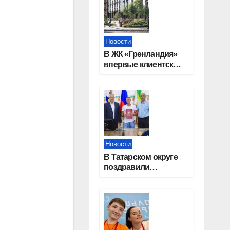
Новости
В ЖК «Гренландия»
впервые клиентские
дни от крупного
девелопера —
группы компаний
«СОЮЗ»
Новости
В Татарском округе
поздравили
работников
строительной
отрасли