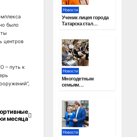
Новости
омплекса
Ученик лицея города
Татарска стал
но было
призером конкурса
кты
«Большая перемена»
ь центров
О – путь к
Новости
ерь
Многодетным
ооружений”,
семьям
Новосибирской
области вручены
сертификаты на
приобретение
портивные
автомобилей
ки месяца
Новости