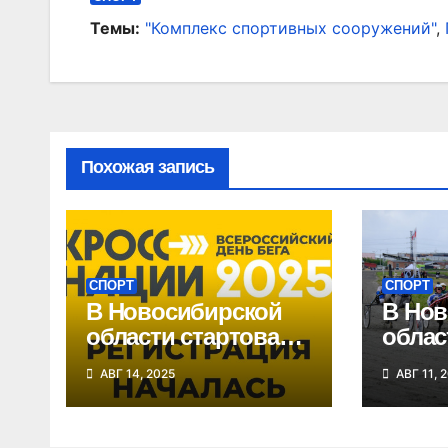
записям
Темы:
"Комплекс спортивных сооружений"
,
Похожая запись
СПОРТ
СПОРТ
В Новосибирской
В Нов
области стартовала
облас
регистрация на
этап 
АВГ 14, 2025
АВГ 11, 
«Кросс нации»
Сибир