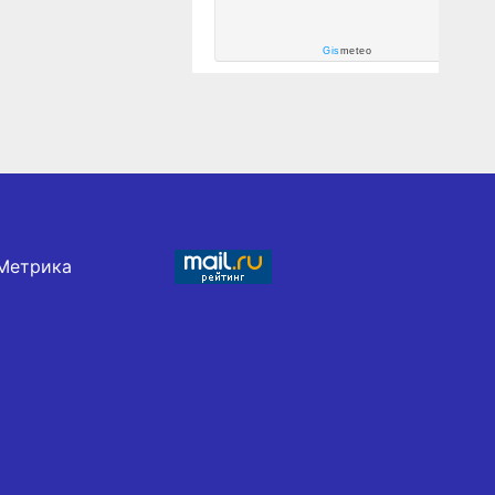
Gis
meteo