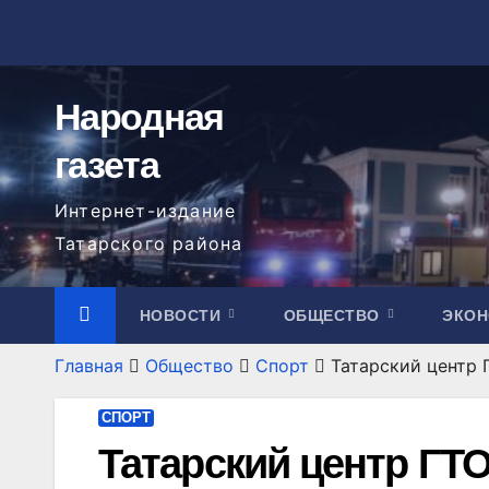
Перейти
к
содержимому
Народная
газета
Интернет-издание
Татарского района
НОВОСТИ
ОБЩЕСТВО
ЭКО
Главная
Общество
Спорт
Татарский центр 
СПОРТ
Татарский центр ГТО