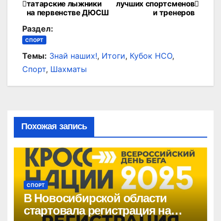
татарские лыжники
лучших спортсменов
на первенстве ДЮСШ
и тренеров
по
Раздел:
записям
СПОРТ
Темы:
Знай наших!
,
Итоги
,
Кубок НСО
,
Спорт
,
Шахматы
Похожая запись
СПОРТ
В Новосибирской области
стартовала регистрация на