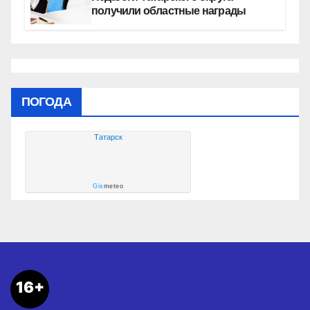
получили областные награды
ПОГОДА
Татарск
Gis
meteo
16+