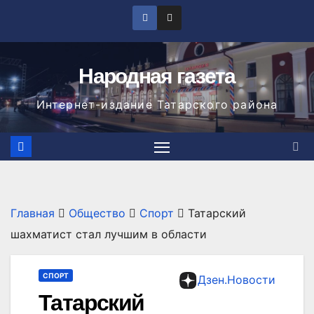
Перейти
к
содержимому
Народная газета
Интернет-издание Татарского района
Главная
Общество
Спорт
Татарский
шахматист стал лучшим в области
СПОРТ
Дзен.Новости
Татарский