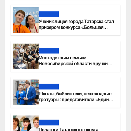
Новости
Ученик лицея города Татарска стал
призером конкурса «Большая
перемена»
Новости
Многодетным семьям
Новосибирской области вручены
сертификаты на приобретение
автомобилей
Новости
Школы, библиотеки, пешеходные
тротуары: представители «Единой
России» контролируют работы на
социальных объектах
Новости
Педагоги Татарского округа