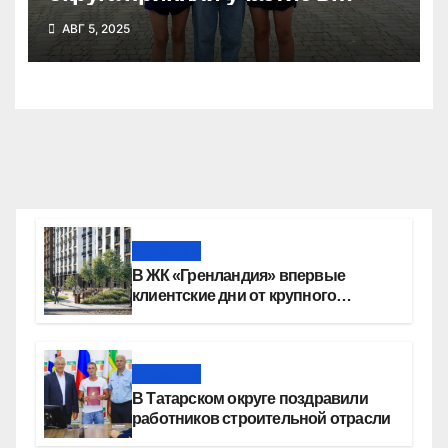
Сибирском марафоне
АВГ 5, 2025
Новости
В ЖК «Гренландия» впервые
клиентские дни от крупного
девелопера — группы компаний
«СОЮЗ»
Новости
В Татарском округе поздравили
работников строительной отрасли