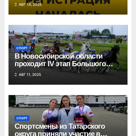
«Кросс нации»
АВГ 14, 2025
СПОРТ
В Новосибирской области
проходит IV этап Большого
Сибирского круга
АВГ 11, 2025
СПОРТ
Спортсмены из Татарского
округа приняли участие в