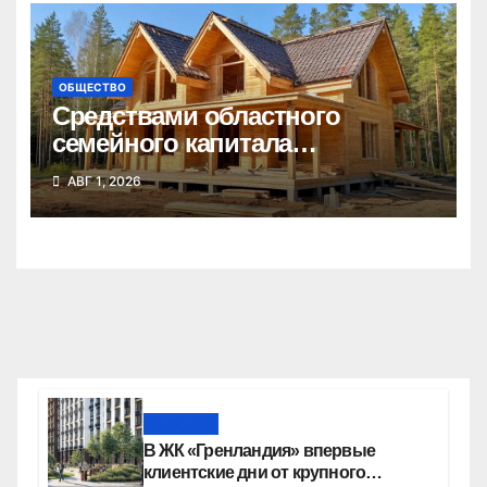
ОБЩЕСТВО
Средствами областного
семейного капитала
воспользовались почти 50
АВГ 1, 2026
тысяч семей
Новости
В ЖК «Гренландия» впервые
клиентские дни от крупного