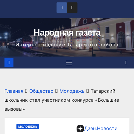
Перейти
к
содержимому
Народная газета
Интернет-издание Татарского района
Главная
Общество
Молодежь
Татарский
школьник стал участником конкурса «Большие
вызовы»
МОЛОДЕЖЬ
Дзен.Новости