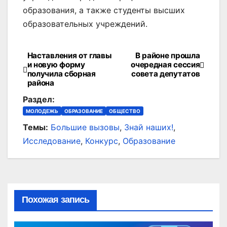
образования, а также студенты высших
образовательных учреждений.
Наставления от главы
В районе прошла
Навигация
и новую форму
очередная сессия
получила сборная
совета депутатов
по
района
записям
Раздел:
МОЛОДЕЖЬ
ОБРАЗОВАНИЕ
ОБЩЕСТВО
Темы:
Большие вызовы
,
Знай наших!
,
Исследование
,
Конкурс
,
Образование
Похожая запись