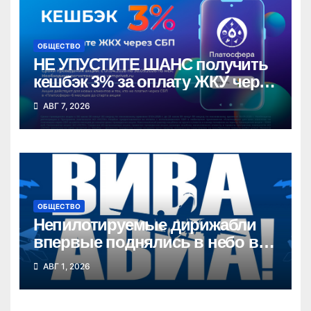
ОБЩЕСТВО
НЕ УПУСТИТЕ ШАНС получить
кешбэк 3% за оплату ЖКУ через
СБП в «Платосфере»
АВГ 7, 2026
ОБЩЕСТВО
Непилотируемые дирижабли
впервые поднялись в небо в
Новосибирской области
АВГ 1, 2026