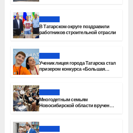
девелопера — группы компаний
«СОЮЗ»
Новости
В Татарском округе поздравили
работников строительной отрасли
Новости
Ученик лицея города Татарска стал
призером конкурса «Большая
перемена»
Новости
Многодетным семьям
Новосибирской области вручены
сертификаты на приобретение
автомобилей
Новости