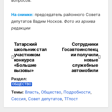
вопросов.
На снимке:
председатель районного Совета
депутатов Вадим Носков.
Фото из архива
редакции
Татарский
Сотрудники
Навигация
школьник стал
Госавтоинспекц
по
участником
ии получили
конкурса
новые
записям
«Большие
служебные
вызовы»
автомобили
Раздел:
ОБЩЕСТВО
Темы:
Власть
,
Общество
,
Подробности
,
Сессия
,
Совет депутатов
,
ТГпост