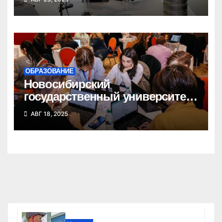
ОБРАЗОВАНИЕ
Новосибирский
государственный университет
победил в федеральном
АВГ 18, 2025
конкурсе стартап-студий