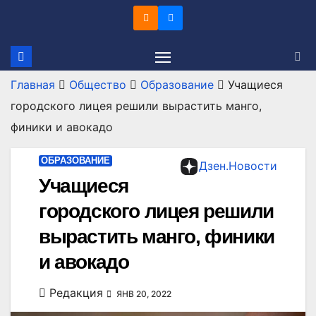
Перейти
к
содержимому
Главная
Общество
Образование
Учащиеся
городского лицея решили вырастить манго,
финики и авокадо
ОБРАЗОВАНИЕ
Дзен.Новости
Учащиеся
городского лицея решили
вырастить манго, финики
и авокадо
Редакция
ЯНВ 20, 2022