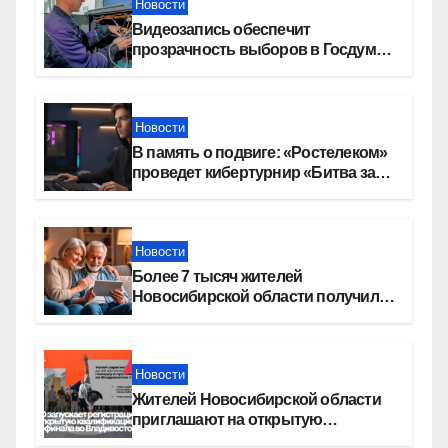
Новости
Видеозапись обеспечит
прозрачность выборов в Госдуму
в Новосибирской области
Новости
В память о подвиге: «Ростелеком»
проведет кибертурнир «Битва за
Москву»
Новости
Более 7 тысяч жителей
Новосибирской области получили
увеличение пенсии после 80 лет
Новости
Жителей Новосибирской области
приглашают на открытую
квалификацию премии «КАРДО»