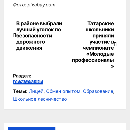
Фото: pixabay.com
В районе выбрали
Татарские
Навигация
лучший уголок по
школьники
по
безопасности
приняли
дорожного
участие в
записям
движения
чемпионате
«Молодые
профессионалы
»
Раздел:
ОБРАЗОВАНИЕ
Темы:
Лицей
,
Обмен опытом
,
Образование
,
Школьное лесничество