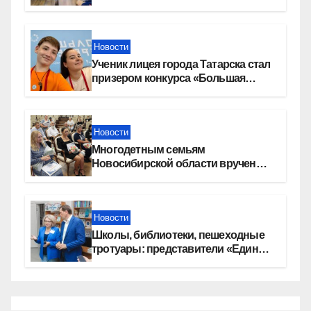
Новости
Ученик лицея города Татарска стал
призером конкурса «Большая
перемена»
Новости
Многодетным семьям
Новосибирской области вручены
сертификаты на приобретение
автомобилей
Новости
Школы, библиотеки, пешеходные
тротуары: представители «Единой
России» контролируют работы на
социальных объектах