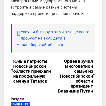
электронными медкартами, его можно
встроить в самые разные системы
поддержки принятия решения врачом.
Уксус и бытовую химию чаще всего
пробуют на вкус дети в
Новосибирской области
Юные патриоты
Орден вручил
Навигация
Новосибирской
многодетной
по
области приехали
семье из
на профильную
Новосибирской
записям
смену в Татарск
области
президент
Владимир Путин
Раздел:
ОБЩЕСТВО