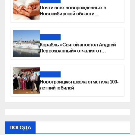
Новости
Почти всех новорожденных в
Новосибирской области
прикладывают к груди сразу после
рождения
Новости
Корабль «Святой апостол Андрей
Первозванный» отчалил от
набережной Новосибирска
Новости
Новотроицкая школа отметила 100-
летний юбилей
ПОГОДА