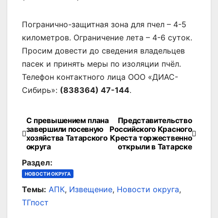
Погранично-защитная зона для пчел – 4-5
километров. Ограничение лета – 4-6 суток.
Просим довести до сведения владельцев
пасек и принять меры по изоляции пчёл.
Телефон контактного лица ООО «ДИАС-
Сибирь»:
(838364) 47-144
.
С превышением плана
Представительство
Навигация
завершили посевную
Российского Красного
хозяйства Татарского
Креста торжественно
по
округа
открыли в Татарске
записям
Раздел:
НОВОСТИ ОКРУГА
Темы:
АПК
,
Извещение
,
Новости округа
,
ТГпост