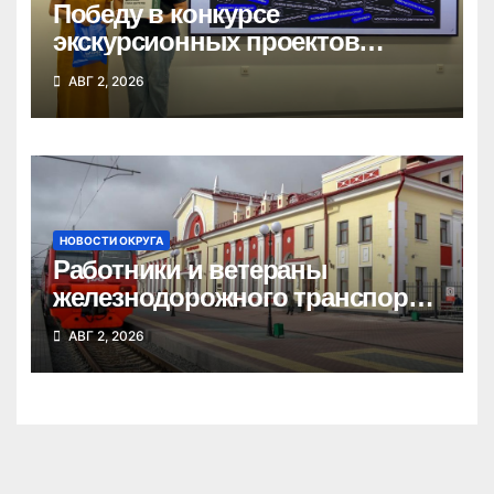
Победу в конкурсе
экскурсионных проектов
одержала школьница из
АВГ 2, 2026
Татарска
НОВОСТИ ОКРУГА
Работники и ветераны
железнодорожного транспорта
Татарского округа принимают
АВГ 2, 2026
поздравления