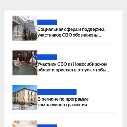
Новости
Социальная сфера и поддержка
участников СВО обозначены
приоритетами бюджетной
политики Новосибирской области
Новости
Участник СВО из Новосибирской
области приехал в отпуск, чтобы
создать семью
Новости региона
В регионе по программе
комплексного развития
территорий построят более 8,4
миллиона квадратных метров
жилья