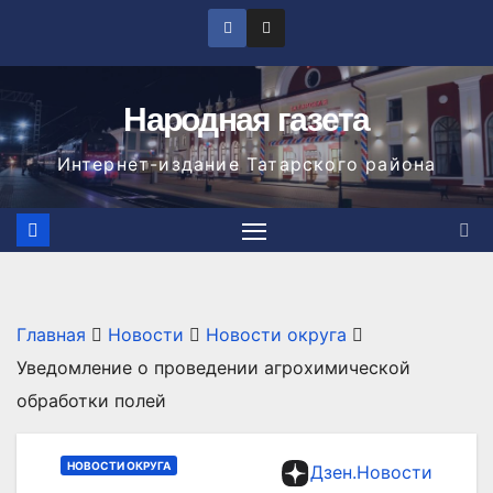
Перейти
к
содержимому
Народная газета
Интернет-издание Татарского района
Главная
Новости
Новости округа
Уведомление о проведении агрохимической
обработки полей
НОВОСТИ ОКРУГА
Дзен.Новости