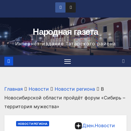
Перейти
к
содержимому
Народная газета
Интернет-издание Татарского района
Главная
Новости
Новости региона
В
Новосибирской области пройдёт форум «Сибирь –
территория мужества»
НОВОСТИ РЕГИОНА
Дзен.Новости