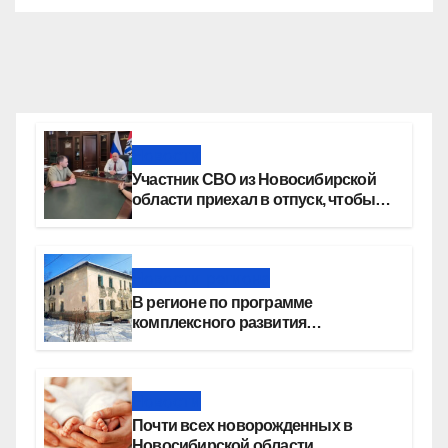
Новости
Участник СВО из Новосибирской
области приехал в отпуск, чтобы
создать семью
Новости региона
В регионе по программе
комплексного развития
территорий построят более 8,4
миллиона квадратных метров
жилья
Новости
Почти всех новорожденных в
Новосибирской области