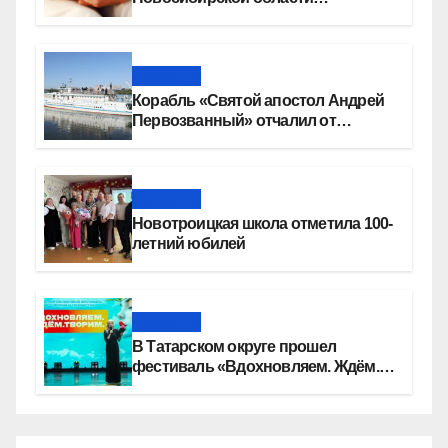
прикладывают к груди сразу после
рождения
Новости
Корабль «Святой апостол Андрей
Первозванный» отчалил от
набережной Новосибирска
Новости
Новотроицкая школа отметила 100-
летний юбилей
Новости
В Татарском округе прошел
фестиваль «Вдохновляем. Ждём.
Творим»