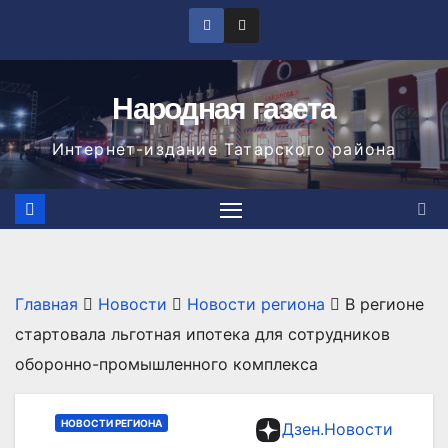
Перейти
к
содержимому
Народная газета
Интернет-издание Татарского района
Главная
Новости
Новости региона
В регионе
стартовала льготная ипотека для сотрудников
оборонно-промышленного комплекса
НОВОСТИ РЕГИОНА
Дзен.Новости