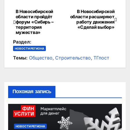
В Новосибирской
В Новосибирской
Навигация
области пройдёт
области расширяют
форум «Сибирь –
работу движения
по
территория
«Сделай выбор»
мужества»
записям
Раздел:
НОВОСТИ РЕГИОНА
Темы:
Общество
,
Строительство
,
ТГпост
Похожая запись
НОВОСТИ РЕГИОНА