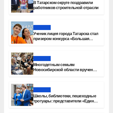
В Татарском округе поздравили
работников строительной отрасли
Новости
Ученик лицея города Татарска стал
призером конкурса «Большая
перемена»
Новости
Многодетным семьям
Новосибирской области вручены
сертификаты на приобретение
автомобилей
Новости
Школы, библиотеки, пешеходные
тротуары: представители «Единой
России» контролируют работы на
социальных объектах