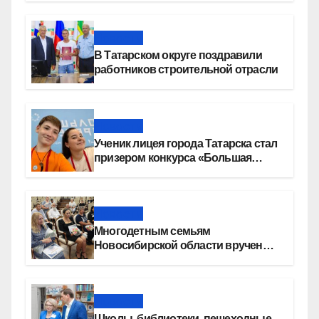
«СОЮЗ»
Новости
В Татарском округе поздравили
работников строительной отрасли
Новости
Ученик лицея города Татарска стал
призером конкурса «Большая
перемена»
Новости
Многодетным семьям
Новосибирской области вручены
сертификаты на приобретение
автомобилей
Новости
Школы, библиотеки, пешеходные