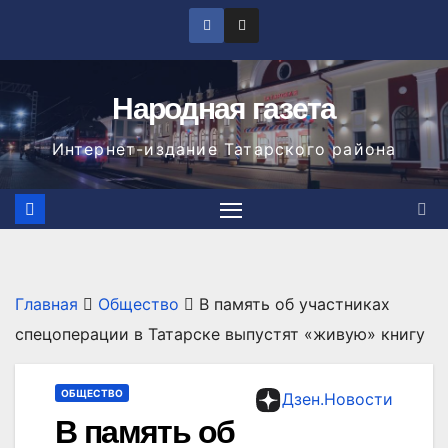
Перейти
к
содержимому
Народная газета
Интернет-издание Татарского района
Главная
Общество
В память об участниках
спецоперации в Татарске выпустят «живую» книгу
ОБЩЕСТВО
Дзен.Новости
В память об