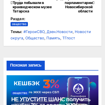
Труда побывали в
парламентарии
по
краеведческом музее
Новосибирской
Татарска
области
записям
Раздел:
ОБЩЕСТВО
Темы:
#ГероиСВО
,
Дзен.Новости
,
Новости
округа
,
Общество
,
Память
,
ТГпост
Похожая запись
ОБЩЕСТВО
НЕ УПУСТИТЕ ШАНС получить