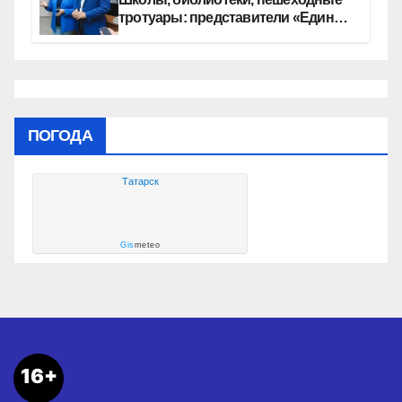
тротуары: представители «Единой
России» контролируют работы на
социальных объектах
ПОГОДА
Татарск
Gis
meteo
16+