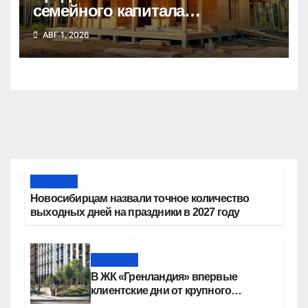
семейного капитала
воспользовались почти 50
АВГ 1, 2026
тысяч семей
Новости
Новосибирцам назвали точное количество
выходных дней на праздники в 2027 году
Новости
В ЖК «Гренландия» впервые
клиентские дни от крупного
девелопера — группы компаний