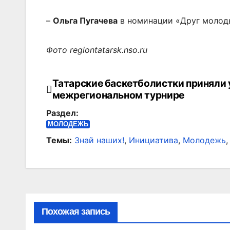
–
Ольга Пугачева
в номинации «Друг молод
Фото regiontatarsk.nso.ru
Татарские баскетболистки приняли 
Навигация
межрегиональном турнире
по
Раздел:
записям
МОЛОДЕЖЬ
Темы:
Знай наших!
,
Инициатива
,
Молодежь
Похожая запись