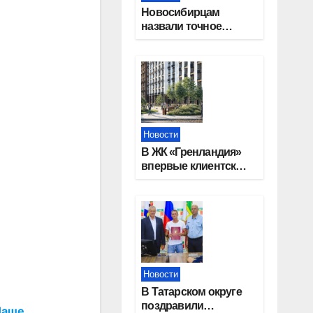
Новосибирцам
назвали точное
количество
выходных дней на
праздники в 2027
году
Новости
В ЖК «Гренландия»
впервые клиентские
дни от крупного
девелопера —
группы компаний
«СОЮЗ»
Новости
В Татарском округе
поздравили
Наше