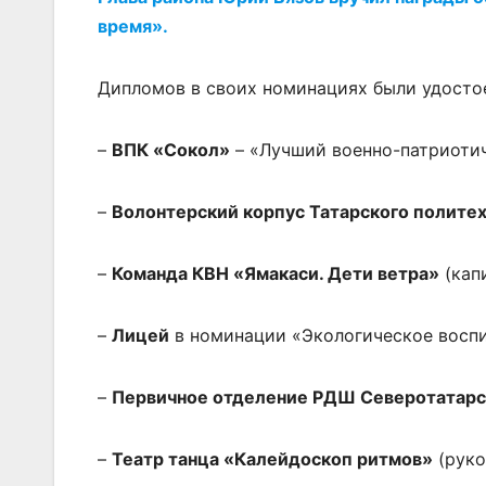
время».
Дипломов в своих номинациях были удосто
–
ВПК «Сокол»
– «Лучший военно-патриотич
–
Волонтерский корпус Татарского полите
–
Команда КВН «Ямакаси. Дети ветра»
(кап
–
Лицей
в номинации «Экологическое воспи
–
Первичное отделение РДШ Северотатар
–
Театр танца «Калейдоскоп ритмов»
(руко