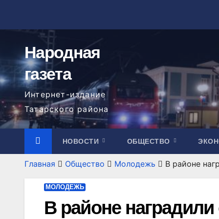
Перейти
к
содержимому
Народная
газета
Интернет-издание
Татарского района
НОВОСТИ
ОБЩЕСТВО
ЭКО
Главная
Общество
Молодежь
В районе на
МОЛОДЕЖЬ
В районе наградили