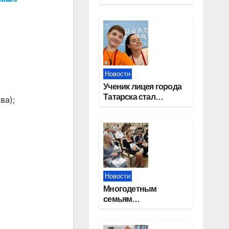
работников
строительной
отрасли
Новости
Ученик лицея города
Татарска стал
ва);
призером конкурса
«Большая перемена»
Новости
Многодетным
семьям
Новосибирской
области вручены