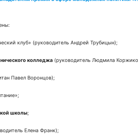
ены:
еский клуб» (руководитель Андрей Трубицын);
хнического колледжа
(руководитель Людмила Коржико
итан Павел Воронцов);
тание»;
ской школы
;
водитель Елена Франк);