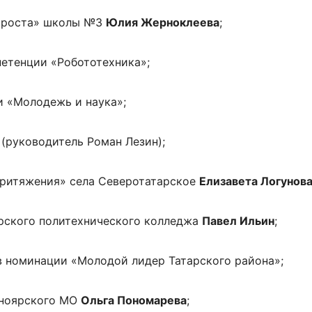
и роста» школы №3
Юлия Жерноклеева
;
петенции «Робототехника»;
 «Молодежь и наука»;
(руководитель Роман Лезин);
притяжения» села Северотатарское
Елизавета Логунов
арского политехнического колледжа
Павел Ильин
;
 номинации «Молодой лидер Татарского района»;
сноярского МО
Ольга Пономарева
;