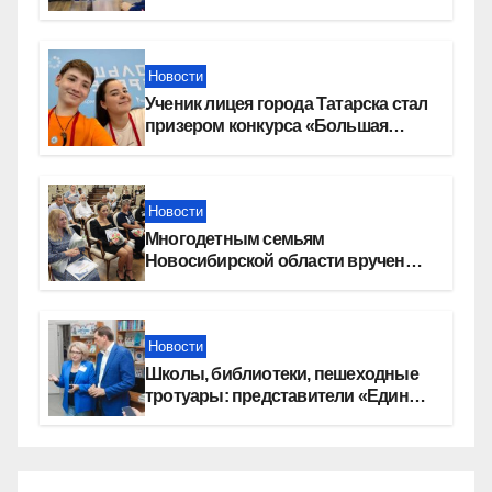
Новости
Ученик лицея города Татарска стал
призером конкурса «Большая
перемена»
Новости
Многодетным семьям
Новосибирской области вручены
сертификаты на приобретение
автомобилей
Новости
Школы, библиотеки, пешеходные
тротуары: представители «Единой
России» контролируют работы на
социальных объектах