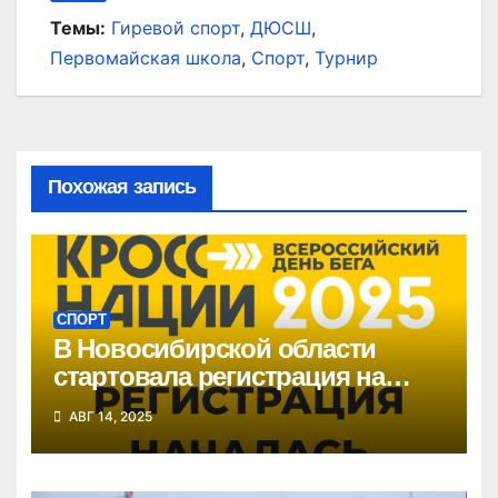
Темы:
Гиревой спорт
,
ДЮСШ
,
Первомайская школа
,
Спорт
,
Турнир
Похожая запись
СПОРТ
В Новосибирской области
стартовала регистрация на
«Кросс нации»
АВГ 14, 2025