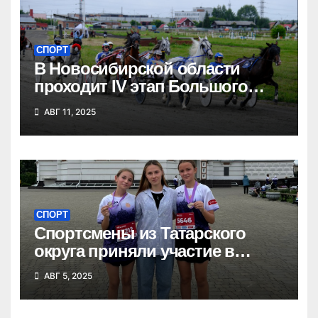
СПОРТ
В Новосибирской области
проходит IV этап Большого
Сибирского круга
АВГ 11, 2025
СПОРТ
Спортсмены из Татарского
округа приняли участие в
Сибирском марафоне
АВГ 5, 2025