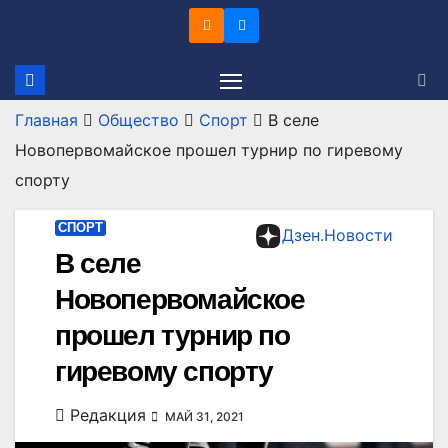
Перейти
к
содержимому
Главная
Общество
Спорт
В селе
Новопервомайское прошел турнир по гиревому
спорту
СПОРТ
Дзен.Новости
В селе
Новопервомайское
прошел турнир по
гиревому спорту
Редакция
МАЙ 31, 2021