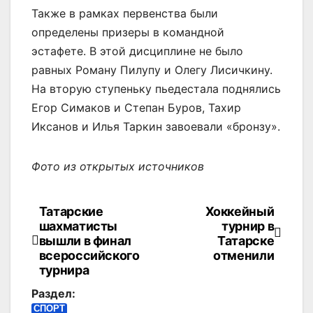
Также в рамках первенства были
определены призеры в командной
эстафете. В этой дисциплине не было
равных Роману Пилупу и Олегу Лисичкину.
На вторую ступеньку пьедестала поднялись
Егор Симаков и Степан Буров, Тахир
Иксанов и Илья Таркин завоевали «бронзу».
Фото из открытых источников
Татарские
Хоккейный
Навигация
шахматисты
турнир в
по
вышли в финал
Татарске
всероссийского
отменили
записям
турнира
Раздел:
СПОРТ