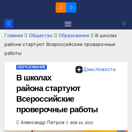
Перейти
к
содержимому
Главная
Общество
Образование
В школах
района стартуют Всероссийские проверочные
работы
ОБРАЗОВАНИЕ
Дзен.Новости
В школах
района стартуют
Всероссийские
проверочные работы
Александр Петров
ФЕВ 24, 2022