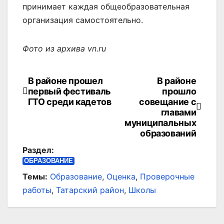
принимает каждая общеобразовательная
организация самостоятельно.
Фото из архива vn.ru
В районе прошел
В районе
Навигация
первый фестиваль
прошло
по
ГТО среди кадетов
совещание с
главами
записям
муниципальных
образований
Раздел:
ОБРАЗОВАНИЕ
Темы:
Образование
,
Оценка
,
Проверочные
работы
,
Татарский район
,
Школы