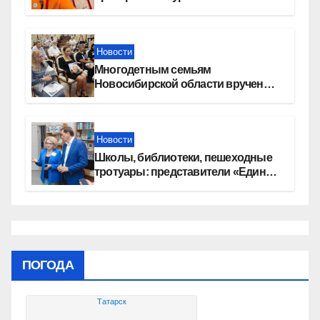
перемена»
Новости
Многодетным семьям
Новосибирской области вручены
сертификаты на приобретение
автомобилей
Новости
Школы, библиотеки, пешеходные
тротуары: представители «Единой
России» контролируют работы на
социальных объектах
ПОГОДА
Татарск