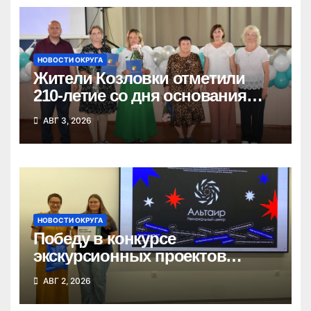
НОВОСТИ ОКРУГА
Жители Козловки отметили
210-летие со дня основания
села
АВГ 3, 2026
НОВОСТИ ОКРУГА
Победу в конкурсе
экскурсионных проектов
одержала школьница из
АВГ 2, 2026
Татарска