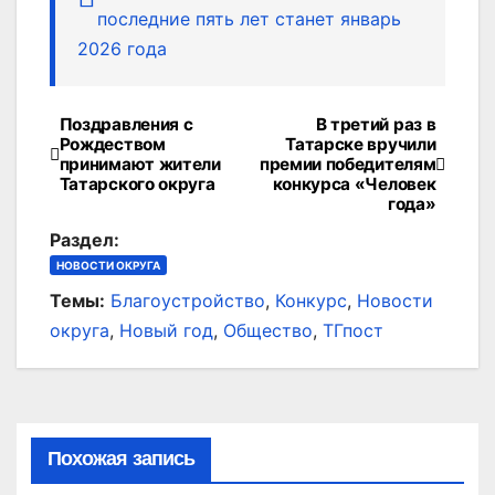
последние пять лет станет январь
2026 года
Поздравления с
В третий раз в
Навигация
Рождеством
Татарске вручили
принимают жители
премии победителям
по
Татарского округа
конкурса «Человек
года»
записям
Раздел:
НОВОСТИ ОКРУГА
Темы:
Благоустройство
,
Конкурс
,
Новости
округа
,
Новый год
,
Общество
,
ТГпост
Похожая запись