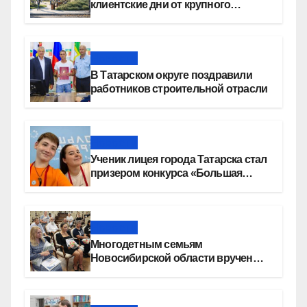
клиентские дни от крупного
девелопера — группы компаний
«СОЮЗ»
Новости
В Татарском округе поздравили
работников строительной отрасли
Новости
Ученик лицея города Татарска стал
призером конкурса «Большая
перемена»
Новости
Многодетным семьям
Новосибирской области вручены
сертификаты на приобретение
автомобилей