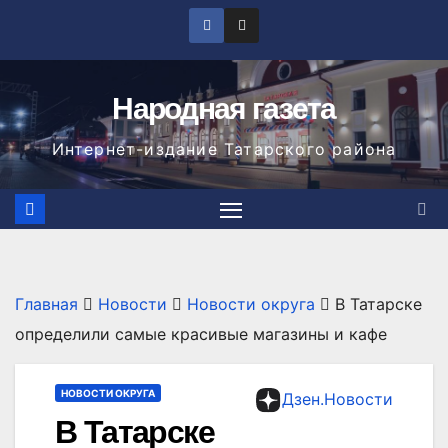
Перейти
к
содержимому
Народная газета
Интернет-издание Татарского района
Главная
Новости
Новости округа
В Татарске
определили самые красивые магазины и кафе
НОВОСТИ ОКРУГА
Дзен.Новости
В Татарске