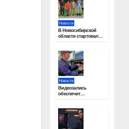
Новости
В Новосибирской
области стартовал
окружной туристский
слет молодежи
Новости
Видеозапись
обеспечит
прозрачность
выборов в Госдуму в
Новосибирской
области