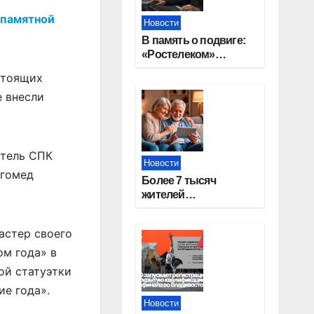
 памятной
Новости
В память о подвиге:
«Ростелеком»
проведет
стоящих
кибертурнир «Битва
е внесли
за Москву»
атель СПК
Новости
агомед
Более 7 тысяч
жителей
Новосибирской
области получили
астер своего
увеличение пенсии
после 80 лет
ом года» в
ой статуэтки
ие года».
Новости