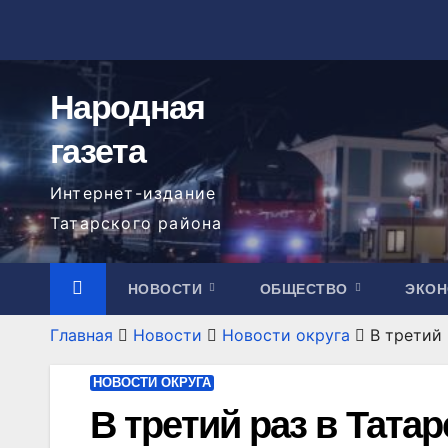
Перейти
к
содержимому
Народная
газета
Интернет-издание
Татарского района
НОВОСТИ
ОБЩЕСТВО
ЭКО
Главная
Новости
Новости округа
В третий
НОВОСТИ ОКРУГА
В третий раз в Тата