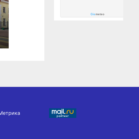
Gis
meteo