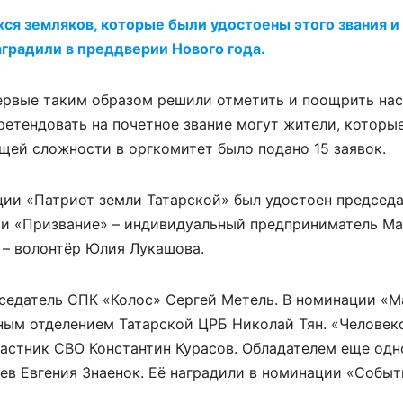
я земляков, которые были удостоены этого звания и
аградили в преддверии Нового года.
первые таким образом решили отметить и поощрить на
ретендовать на почетное звание могут жители, которы
бщей сложности в оргкомитет было подано 15 заявок.
ции «Патриот земли Татарской» был удостоен председ
ии «Призвание» – индивидуальный предприниматель М
 – волонтёр Юлия Лукашова.
седатель СПК «Колос» Сергей Метель. В номинации «М
ным отделением Татарской ЦРБ Николай Тян. «Человек
астник СВО Константин Курасов. Обладателем еще одн
в Евгения Знаенок. Её наградили в номинации «Событ