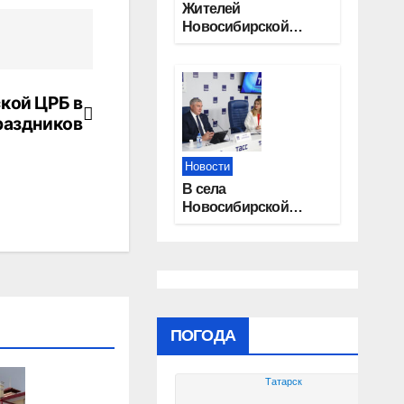
Жителей
Новосибирской
области приглашают
на открытую
квалификацию
премии «КАРДО»
кой ЦРБ в
раздников
Новости
В села
Новосибирской
области
трудоустроят 20
работников
культуры
ПОГОДА
Татарск