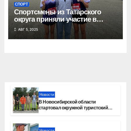
СПОРТ
Спортсмены из Татарского
округа приняли участие в
Сибирском марафоне
АВГ 5, 2025
Новости
В Новосибирской области
стартовал окружной туристский
слет молодежи
Новости