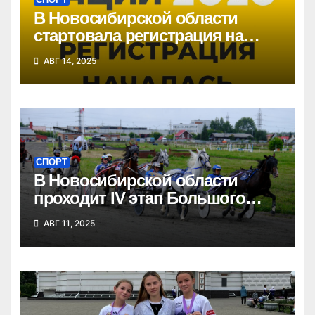
В Новосибирской области
стартовала регистрация на
«Кросс нации»
АВГ 14, 2025
СПОРТ
В Новосибирской области
проходит IV этап Большого
Сибирского круга
АВГ 11, 2025