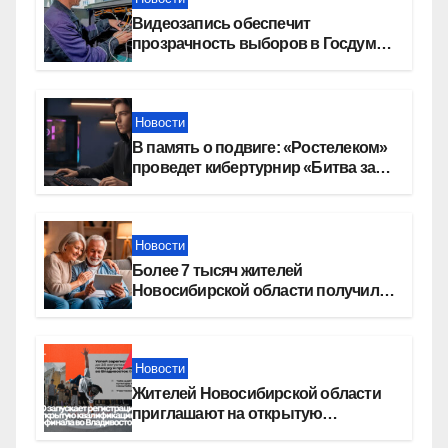
Видеозапись обеспечит
прозрачность выборов в Госдуму
в Новосибирской области
Новости
В память о подвиге: «Ростелеком»
проведет кибертурнир «Битва за
Москву»
Новости
Более 7 тысяч жителей
Новосибирской области получили
увеличение пенсии после 80 лет
Новости
Жителей Новосибирской области
приглашают на открытую
квалификацию премии «КАРДО»