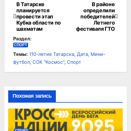
В Татарске
В районе
Навигация
планируется
определили
по
провести этап
победителей
Кубка области по
Летнего
записям
шахматам
фестиваля ГТО
Раздел:
СПОРТ
Темы:
110-летие Татарска
,
Дата
,
Мини-
футбол
,
СОК "Космос"
,
Спорт
Похожая запись
СПОРТ