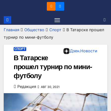
Перейти
к
содержимому
Главная
Общество
Спорт
В Татарске прошел
турнир по мини-футболу
СПОРТ
Дзен.Новости
В Татарске
прошел турнир по мини-
футболу
Редакция
АВГ 30, 2021