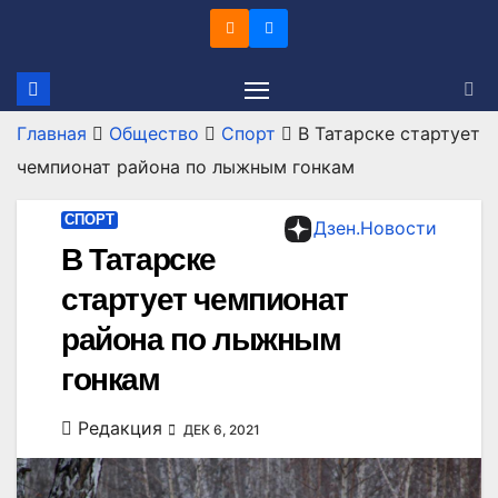
Перейти
к
содержимому
Главная
Общество
Спорт
В Татарске стартует
чемпионат района по лыжным гонкам
СПОРТ
Дзен.Новости
В Татарске
стартует чемпионат
района по лыжным
гонкам
Редакция
ДЕК 6, 2021