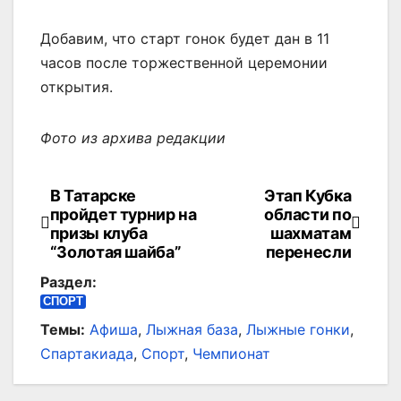
Добавим, что старт гонок будет дан в 11
часов после торжественной церемонии
открытия.
Фото из архива редакции
В Татарске
Этап Кубка
Навигация
пройдет турнир на
области по
по
призы клуба
шахматам
“Золотая шайба”
перенесли
записям
Раздел:
СПОРТ
Темы:
Афиша
,
Лыжная база
,
Лыжные гонки
,
Спартакиада
,
Спорт
,
Чемпионат