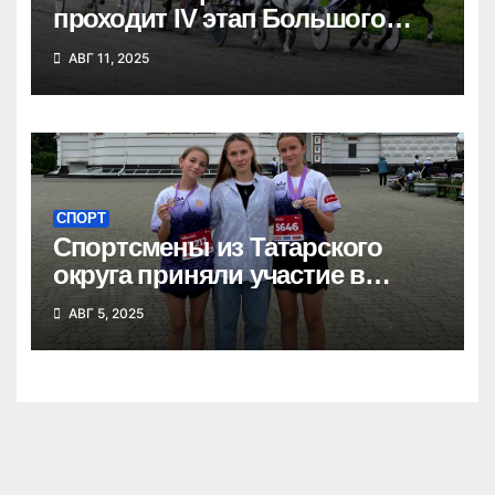
проходит IV этап Большого
Сибирского круга
АВГ 11, 2025
СПОРТ
Спортсмены из Татарского
округа приняли участие в
Сибирском марафоне
АВГ 5, 2025