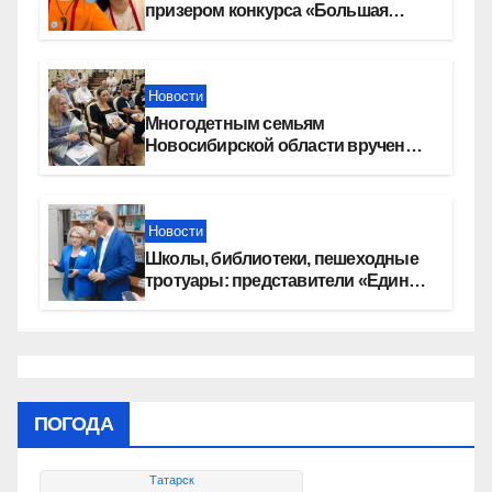
призером конкурса «Большая
перемена»
Новости
Многодетным семьям
Новосибирской области вручены
сертификаты на приобретение
автомобилей
Новости
Школы, библиотеки, пешеходные
тротуары: представители «Единой
России» контролируют работы на
социальных объектах
ПОГОДА
Татарск