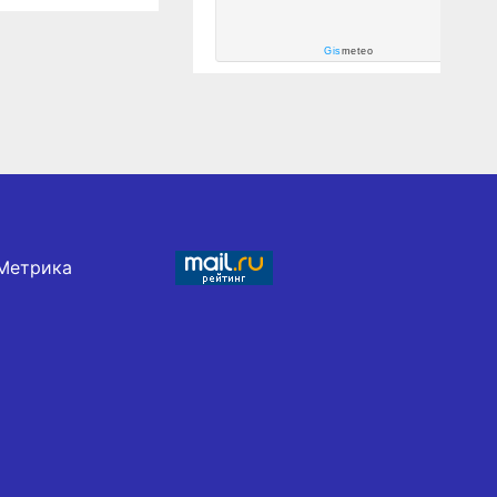
Gis
meteo