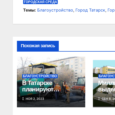
записям
ГОРОДСКАЯ СРЕДА
Темы:
Благоустройство
,
Город Татарск
,
Гор
Похожая запись
БЛАГОУСТРОЙСТВО
БЛАГОУС
В Татарске
Милли
планируют
выде
провести
строи
НОЯ 2, 2023
СЕН 8, 2
капитальный
новой
ремонт улицы
Татар
Ленина