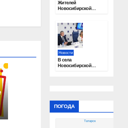
Жителей
Новосибирской
области приглашают
на открытую
квалификацию
премии «КАРДО»
Новости
В села
Новосибирской
области
трудоустроят 20
работников
культуры
е
ПОГОДА
Татарск