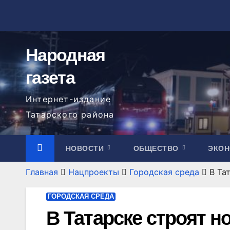
Перейти
к
содержимому
Народная
газета
Интернет-издание
Татарского района
НОВОСТИ
ОБЩЕСТВО
ЭКО
Главная
Нацпроекты
Городская среда
В Та
ГОРОДСКАЯ СРЕДА
В Татарске строят н