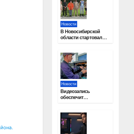
Новости
В Новосибирской
области стартовал
окружной туристский
слет молодежи
Новости
Видеозапись
обеспечит
прозрачность
выборов в Госдуму в
Новосибирской
области
йона.