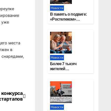
Новости
ереулке
В память о подвиге:
мирование
«Ростелеком»
е уже
проведет
кибертурнир «Битва
за Москву»
щего места
лжен в
 снарядами,
Новости
Более 7 тысяч
жителей
Новосибирской
области получили
увеличение пенсии
после 80 лет
 конкурса
стартапов
Новости