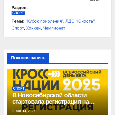
Раздел:
СПОРТ
Темы:
"Кубок поколения"
,
ЛДС "Юность"
,
Спорт
,
Хоккей
,
Чемпионат
Похожая запись
СПОРТ
В Новосибирской области
стартовала регистрация на
«Кросс нации»
АВГ 14, 2025