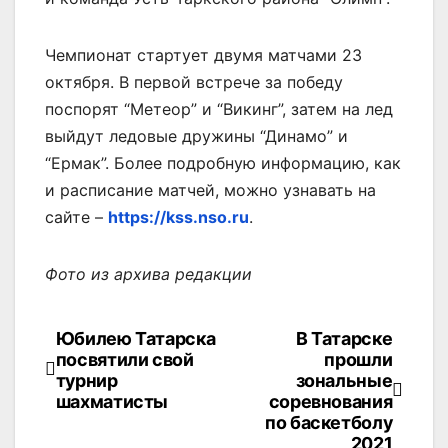
Чемпионат стартует двумя матчами 23
октября. В первой встрече за победу
поспорят “Метеор” и “Викинг”, затем на лед
выйдут ледовые дружины “Динамо” и
“Ермак”. Более подробную информацию, как
и расписание матчей, можно узнавать на
сайте –
https://kss.nso.ru
.
Фото из архива редакции
Юбилею Татарска
В Татарске
Навигация
посвятили свой
прошли
по
турнир
зональные
шахматисты
соревнования
записям
по баскетболу
2021