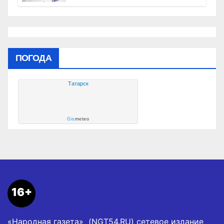
культуры
ПОГОДА
Татарск
Gis
meteo
16+
«Народная газета» (NGT54.RU) сетевое издание