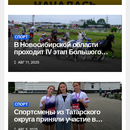
СПОРТ
В Новосибирской области
проходит IV этап Большого
Сибирского круга
АВГ 11, 2025
СПОРТ
Спортсмены из Татарского
округа приняли участие в
Сибирском марафоне
АВГ 5, 2025