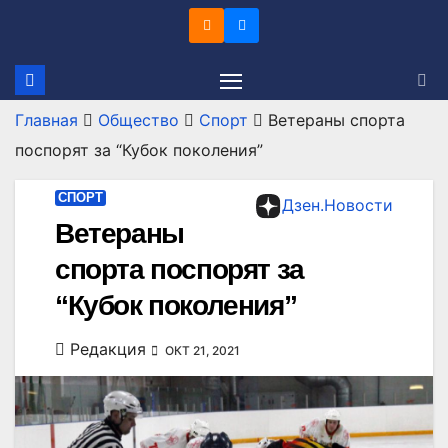
Перейти
к
содержимому
Главная
Общество
Спорт
Ветераны спорта
поспорят за “Кубок поколения”
СПОРТ
Дзен.Новости
Ветераны
спорта поспорят за
“Кубок поколения”
Редакция
ОКТ 21, 2021