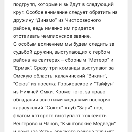
подгрупп, которые и выйдут в следующий
круг. Особое внимание следует обратить на
дружину “Динамо” из Чистоозерного
района, ведь именно им придется
отстаивать чемпионское звание.
С особым волнением мы будем следить за
судьбой дружин, выступающих с гербом
района на свитерах – сборным “Метеор” и
“Ермак”. Сразу три команды выступают за
Омскую область: калачинский “Викинг”,
“Союз” из поселка Горьковское и “Тайфун”
из Нижней Омки. Кроме того, за право
обладания золотыми медалями поспорят
карасукский “Сокол”, клуб “Заря”, под
флагом которого выступают хоккеисты
Венгерово и Чанов, “Кыштовские Медведи”
и команда Усть-Таркского района “Олимп”.