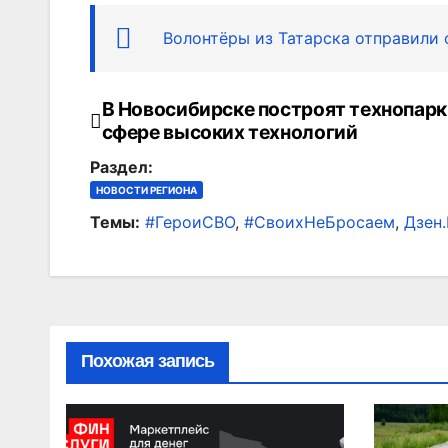
Волонтёры из Татарска отправили
В Новосибирске построят технопарк
Навигация
сфере высоких технологий
по
Раздел:
записям
НОВОСТИ РЕГИОНА
Темы:
#ГероиСВО
,
#СвоихНеБросаем
,
Дзен
Похожая запись