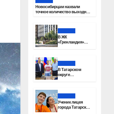
Новости
Новосибирцам назвали
точное количество выходных
дней на праздники в 2027 году
Новости
В ЖК
«Гренландия»
впервые
клиентские дни от
крупного
девелопера —
Новости
группы компаний
В Татарском
«СОЮЗ»
округе
поздравили
работников
строительной
отрасли
Новости
Ученик лицея
города Татарска
стал призером