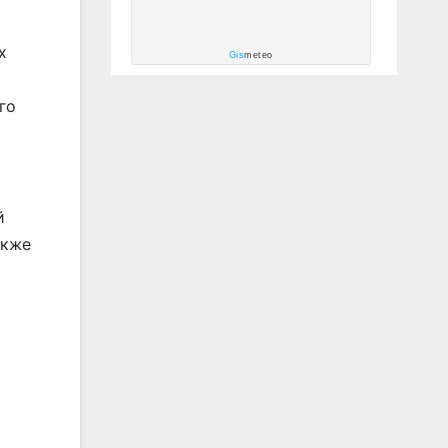
х
Gis
meteo
го
й
акже