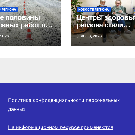
 РЕГИОНА
НОВОСТИ РЕГИОНА
е половины
Центры здоровь
жных работ по
региона стали
роекту
доступны в МАК
 2026
АВГ 3, 2026
лнено в
сибирской
сти
Политика конфиденциальности персональных
данных
На информационном ресурсе применяются