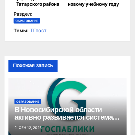
записям
Татарского района
новому учебному году
Раздел:
ОБРАЗОВАНИЕ
Темы:
ТГпост
Похожая запись
ОБРАЗОВАНИЕ
В Новосибирской области
активно развивается система
госпабликов для создания
СЕН 12, 2025
единой цифровой среды