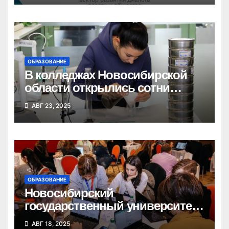
ОБРАЗОВАНИЕ
В колледжах Новосибирской
области открылись сотни
новых бюджетных мест
АВГ 23, 2025
ОБРАЗОВАНИЕ
Новосибирский
государственный университет
победил в федеральном
АВГ 18, 2025