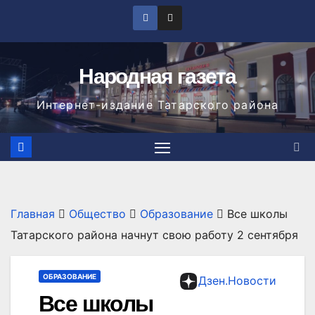
Перейти
к
содержимому
Народная газета
Интернет-издание Татарского района
Главная
Общество
Образование
Все школы
Татарского района начнут свою работу 2 сентября
ОБРАЗОВАНИЕ
Дзен.Новости
Все школы