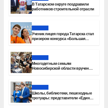
В Татарском округе поздравили
работников строительной отрасли
Новости
Ученик лицея города Татарска стал
призером конкурса «Большая
перемена»
Новости
Многодетным семьям
Новосибирской области вручены
сертификаты на приобретение
автомобилей
Новости
Школы, библиотеки, пешеходные
тротуары: представители «Единой
России» контролируют работы на
социальных объектах