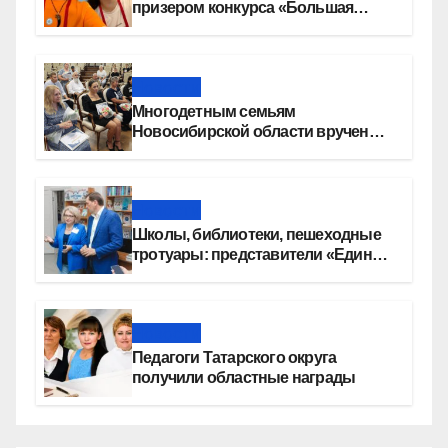
призером конкурса «Большая
перемена»
Новости
Многодетным семьям
Новосибирской области вручены
сертификаты на приобретение
автомобилей
Новости
Школы, библиотеки, пешеходные
тротуары: представители «Единой
России» контролируют работы на
социальных объектах
Новости
Педагоги Татарского округа
получили областные награды