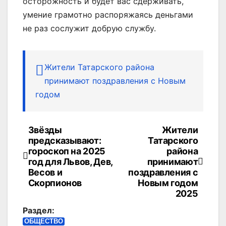
осторожность и будет вас сдерживать,
умение грамотно распоряжаясь деньгами
не раз сослужит добрую службу.
Жители Татарского района
принимают поздравления с Новым
годом
Звёзды
Жители
Навигация
предсказывают:
Татарского
по
гороскоп на 2025
района
год для Львов, Дев,
принимают
записям
Весов и
поздравления с
Скорпионов
Новым годом
2025
Раздел:
ОБЩЕСТВО