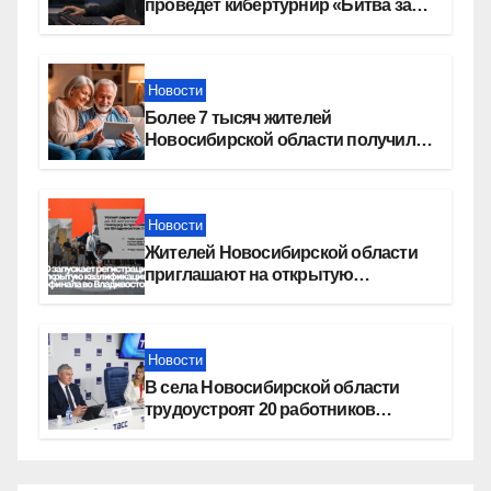
проведет кибертурнир «Битва за
Москву»
Новости
Более 7 тысяч жителей
Новосибирской области получили
увеличение пенсии после 80 лет
Новости
Жителей Новосибирской области
приглашают на открытую
квалификацию премии «КАРДО»
Новости
В села Новосибирской области
трудоустроят 20 работников
культуры