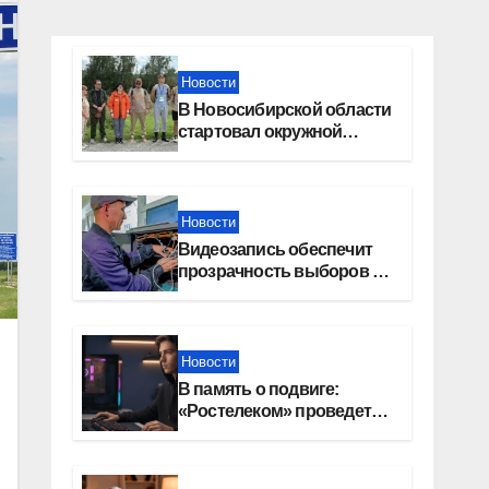
Новости
В Новосибирской области
стартовал окружной
туристский слет молодежи
Новости
Видеозапись обеспечит
прозрачность выборов в
Госдуму в Новосибирской
области
Новости
В память о подвиге:
«Ростелеком» проведет
кибертурнир «Битва за
Москву»