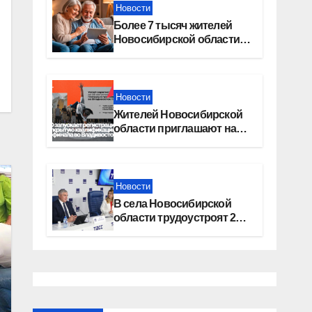
Новости
Более 7 тысяч жителей
Новосибирской области
получили увеличение
пенсии после 80 лет
Новости
Жителей Новосибирской
области приглашают на
открытую квалификацию
премии «КАРДО»
Новости
В села Новосибирской
области трудоустроят 20
работников культуры