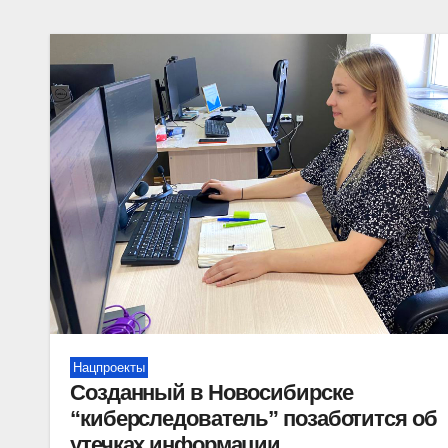
Нацпроекты
Созданный в Новосибирске
“киберследователь” позаботится об
утечках информации