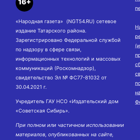
16+
п
«Народная газета» (NGT54.RU) сетевое
Н
издание Татарского района.
р
Зарегистрировано Федеральной службой
(
по надзору в сфере связи,
п
информационных технологий и массовых
с
коммуникаций (Роскомнадзор),
с
свидетельство Эл № ФС77-81032 от
п
30.04.2021 г.
н
Учредитель ГАУ НСО «Издательский дом
Ф
«Советская Сибирь».
При полном или частичном использовании
материалов, опубликованных на сайте,