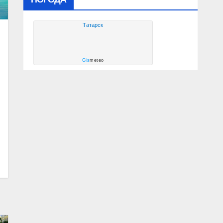
Татарск
Gis
meteo