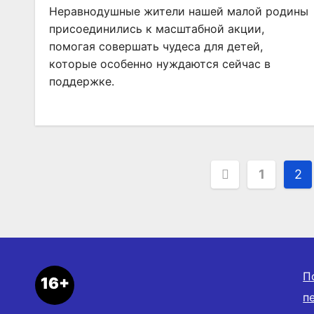
Неравнодушные жители нашей малой родины
присоединились к масштабной акции,
помогая совершать чудеса для детей,
которые особенно нуждаются сейчас в
поддержке.
Пагинаци
1
2
записей
П
16+
п