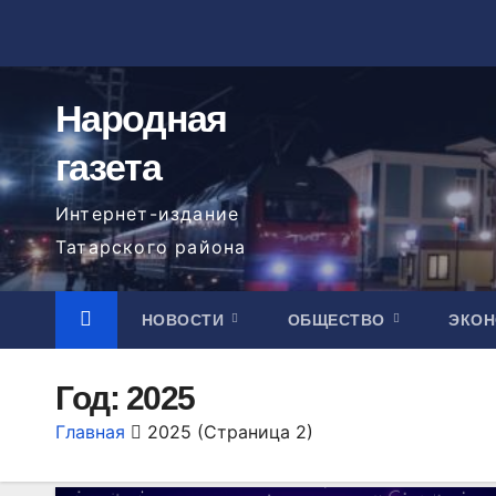
Перейти
к
содержимому
Народная
газета
Интернет-издание
Татарского района
НОВОСТИ
ОБЩЕСТВО
ЭКО
Год:
2025
Главная
2025
(Страница 2)