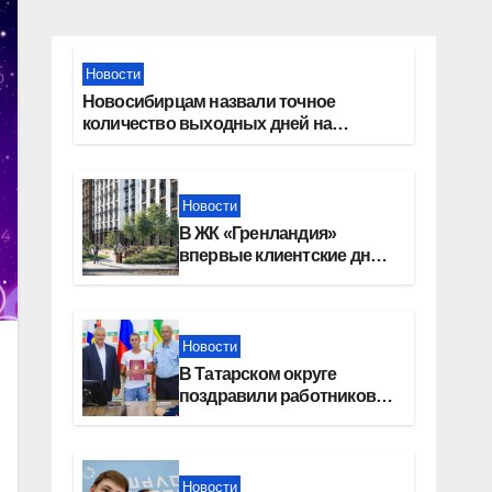
Новости
Новосибирцам назвали точное
количество выходных дней на
праздники в 2027 году
Новости
В ЖК «Гренландия»
впервые клиентские дни
от крупного девелопера —
группы компаний
«СОЮЗ»
Новости
В Татарском округе
поздравили работников
строительной отрасли
Новости