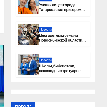
Ученик лицея города
Татарска стал призером
конкурса «Большая
перемена»
Новости
Многодетным семьям
Новосибирской области
вручены сертификаты на
приобретение
автомобилей
Новости
Школы, библиотеки,
пешеходные тротуары:
представители «Единой
России» контролируют
работы на социальных
объектах
ПОГОДА