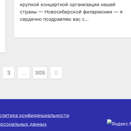
крупной концертной организации нашей
страны — Новосибирской филармонии — я
сердечно поздравляю вас с…
я
3
…
305
олитика конфиденциальности
ерсональных данных