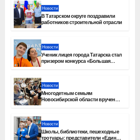
Новости
В Татарском округе поздравили
работников строительной отрасли
Новости
Ученик лицея города Татарска стал
призером конкурса «Большая
перемена»
Новости
Многодетным семьям
Новосибирской области вручены
сертификаты на приобретение
автомобилей
Новости
Школы, библиотеки, пешеходные
тротуары: представители «Единой