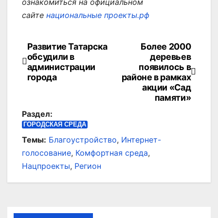
ознакомиться на официальном
сайте
национальные проекты.рф
Развитие Татарска
Более 2000
Навигация
обсудили в
деревьев
по
администрации
появилось в
города
районе в рамках
записям
акции «Сад
памяти»
Раздел:
ГОРОДСКАЯ СРЕДА
Темы:
Благоустройство
,
Интернет-
голосование
,
Комфортная среда
,
Нацпроекты
,
Регион