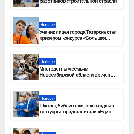
работников строительной отрасли
Новости
Ученик лицея города Татарска стал
призером конкурса «Большая
перемена»
Новости
Многодетным семьям
Новосибирской области вручены
сертификаты на приобретение
автомобилей
Новости
Школы, библиотеки, пешеходные
тротуары: представители «Единой
России» контролируют работы на
социальных объектах