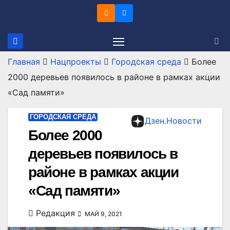
Перейти
к
содержимому
Главная
Нацпроекты
Городская среда
Более
2000 деревьев появилось в районе в рамках акции
«Сад памяти»
ГОРОДСКАЯ СРЕДА
Дзен.Новости
Более 2000
деревьев появилось в
районе в рамках акции
«Сад памяти»
Редакция
МАЙ 9, 2021