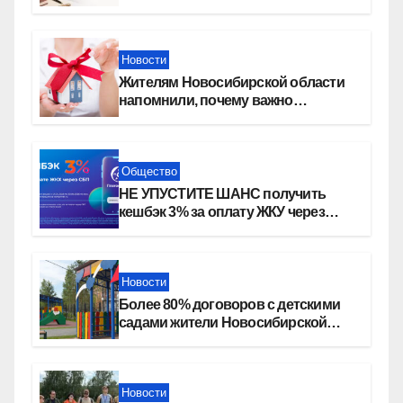
Новости
Жителям Новосибирской области
напомнили, почему важно
оформить право собственности на
квартиру
Общество
НЕ УПУСТИТЕ ШАНС получить
кешбэк 3% за оплату ЖКУ через
СБП в «Платосфере»
Новости
Более 80% договоров с детскими
садами жители Новосибирской
области оформили онлайн
Новости