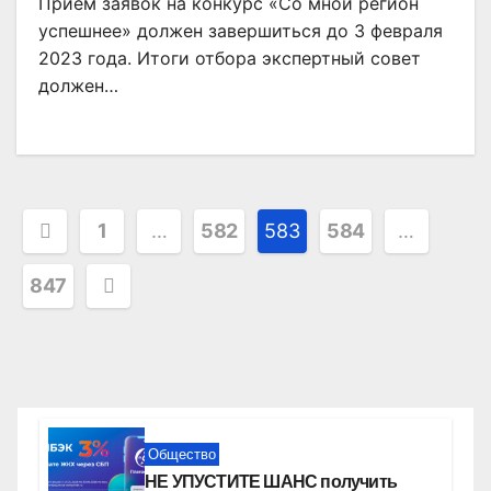
Прием заявок на конкурс «Со мной регион
успешнее» должен завершиться до 3 февраля
2023 года. Итоги отбора экспертный совет
должен…
Пагинация
1
…
582
583
584
…
записей
847
Общество
НЕ УПУСТИТЕ ШАНС получить