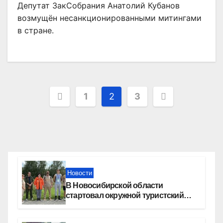
Депутат ЗакСобрания Анатолий Кубанов
возмущён несанкционированными митингами
в стране.
Пагинация
1
2
3
записей
Новости
В Новосибирской области
стартовал окружной туристский
слет молодежи