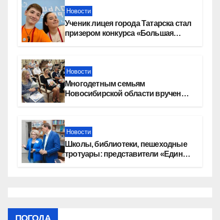
Новости
Ученик лицея города Татарска стал
призером конкурса «Большая
перемена»
Новости
Многодетным семьям
Новосибирской области вручены
сертификаты на приобретение
автомобилей
Новости
Школы, библиотеки, пешеходные
тротуары: представители «Единой
России» контролируют работы на
социальных объектах
ПОГОДА