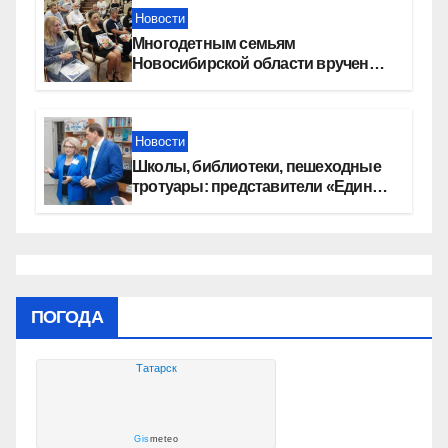
Новости
Многодетным семьям
Новосибирской области вручены
сертификаты на приобретение
автомобилей
Новости
Школы, библиотеки, пешеходные
тротуары: представители «Единой
России» контролируют работы на
социальных объектах
ПОГОДА
Татарск
Gis
meteo