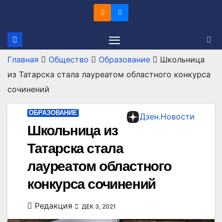
Перейти
к
содержимому
Главная
Общество
Образование
Школьница
из Татарска стала лауреатом областного конкурса
сочинений
ОБРАЗОВАНИЕ
Дзен.Новости
Школьница из
Татарска стала
лауреатом областного
конкурса сочинений
Редакция
ДЕК 3, 2021