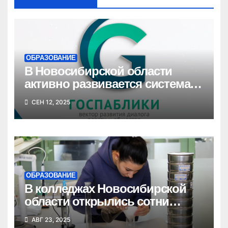
ОБРАЗОВАНИЕ
В Новосибирской области
активно развивается система
госпабликов для создания
СЕН 12, 2025
единой цифровой среды
ОБРАЗОВАНИЕ
В колледжах Новосибирской
области открылись сотни
новых бюджетных мест
АВГ 23, 2025