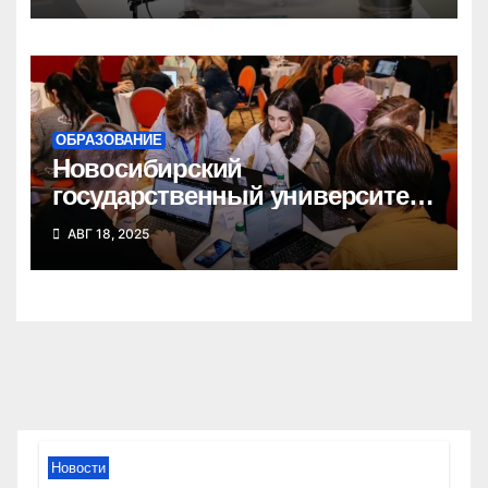
ОБРАЗОВАНИЕ
Новосибирский
государственный университет
победил в федеральном
АВГ 18, 2025
конкурсе стартап-студий
Новости