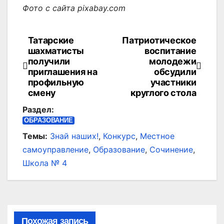
Фото с сайта pixabay.com
Татарские
Патриотическое
Навигация
шахматисты
воспитание
по
получили
молодежи
приглашения на
обсудили
записям
профильную
участники
смену
круглого стола
Раздел:
ОБРАЗОВАНИЕ
Темы:
Знай наших!
,
Конкурс
,
Местное
самоуправление
,
Образование
,
Сочинение
,
Школа № 4
Похожая запись