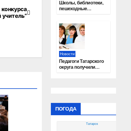
Школы, библиотеки,
 конкурса
пешеходные
тротуары:
 учитель”
представители
«Единой России»
контролируют
работы на
социальных
объектах
Новости
Педагоги Татарского
округа получили
областные награды
ПОГОДА
Татарск