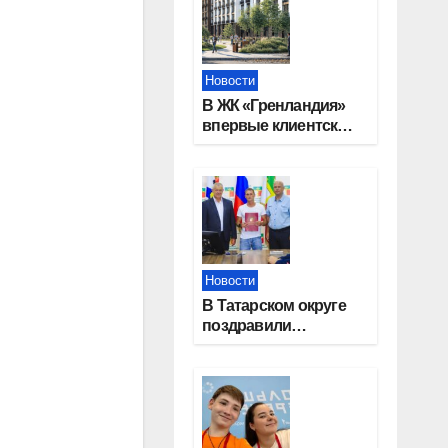
Новости
В ЖК «Гренландия»
впервые клиентские
дни от крупного
девелопера —
группы компаний
«СОЮЗ»
Новости
В Татарском округе
поздравили
работников
строительной
отрасли