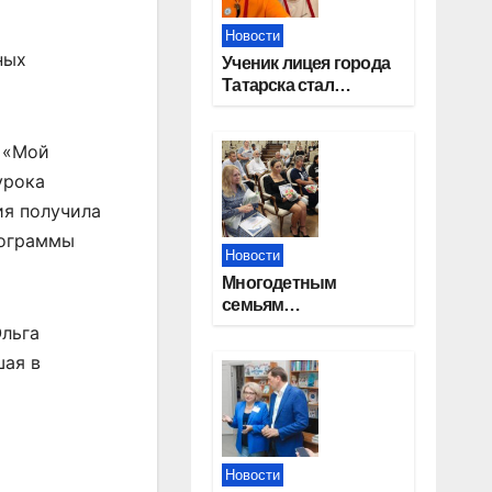
Новости
ных
Ученик лицея города
Татарска стал
призером конкурса
«Большая перемена»
 «Мой
урока
ия получила
рограммы
Новости
Многодетным
семьям
Новосибирской
Ольга
области вручены
шая в
сертификаты на
приобретение
автомобилей
Новости