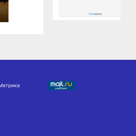
Gis
meteo