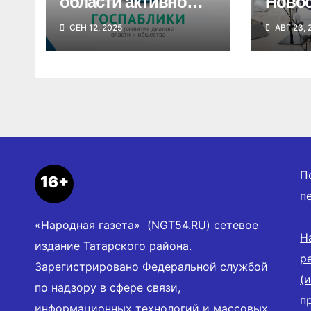
области активно
Ново
развивается
облас
СЕН 12, 2025
АВГ 23, 
система
сотни
госпабликов для
бюдж
создания единой
цифровой среды
П
16+
п
«Народная газета» (NGT54.RU) сетевое
Н
издание Татарского района.
р
Зарегистрировано Федеральной службой
(
по надзору в сфере связи,
п
информационных технологий и массовых