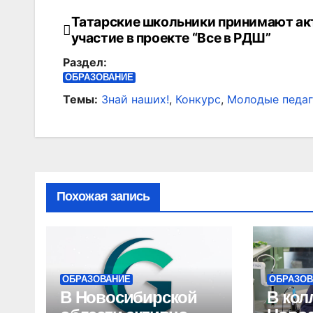
Татарские школьники принимают ак
Навигация
участие в проекте “Все в РДШ”
по
Раздел:
записям
ОБРАЗОВАНИЕ
Темы:
Знай наших!
,
Конкурс
,
Молодые педаг
Похожая запись
ОБРАЗОВАНИЕ
ОБРАЗОВ
В Новосибирской
В кол