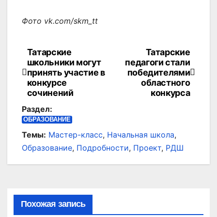
Фото vk.com/skm_tt
Татарские
Татарские
Навигация
школьники могут
педагоги стали
по
принять участие в
победителями
конкурсе
областного
записям
сочинений
конкурса
Раздел:
ОБРАЗОВАНИЕ
Темы:
Мастер-класс
,
Начальная школа
,
Образование
,
Подробности
,
Проект
,
РДШ
Похожая запись