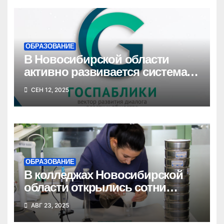
ОБРАЗОВАНИЕ
В Новосибирской области
активно развивается система
госпабликов для создания
СЕН 12, 2025
единой цифровой среды
ОБРАЗОВАНИЕ
В колледжах Новосибирской
области открылись сотни
новых бюджетных мест
АВГ 23, 2025