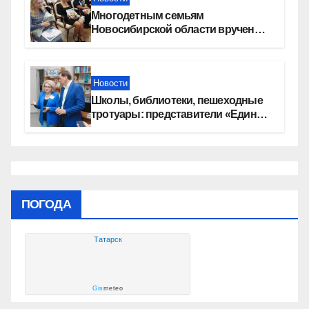
Многодетным семьям
Новосибирской области вручены
сертификаты на приобретение
автомобилей
Новости
Школы, библиотеки, пешеходные
тротуары: представители «Единой
России» контролируют работы на
социальных объектах
ПОГОДА
Татарск
Gis
meteo