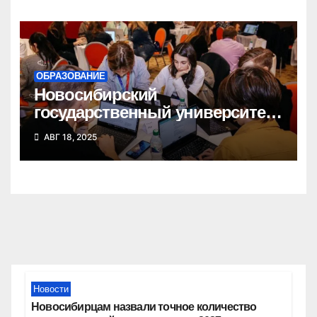
ОБРАЗОВАНИЕ
Новосибирский
государственный университет
победил в федеральном
АВГ 18, 2025
конкурсе стартап-студий
Новости
Новосибирцам назвали точное количество