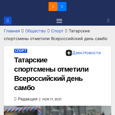
Перейти
к
содержимому
Главная
Общество
Спорт
Татарские
спортсмены отметили Всероссийский день самбо
СПОРТ
Дзен.Новости
Татарские
спортсмены отметили
Всероссийский день
самбо
Редакция
НОЯ 17, 2021