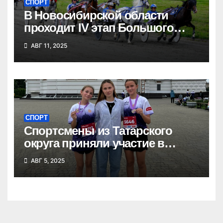
СПОРТ
В Новосибирской области
проходит IV этап Большого
Сибирского круга
АВГ 11, 2025
СПОРТ
Спортсмены из Татарского
округа приняли участие в
Сибирском марафоне
АВГ 5, 2025