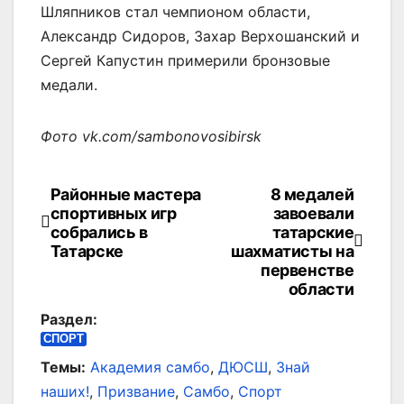
Шляпников стал чемпионом области,
Александр Сидоров, Захар Верхошанский и
Сергей Капустин примерили бронзовые
медали.
Фото vk.com/sambonovosibirsk
Районные мастера
8 медалей
Навигация
спортивных игр
завоевали
по
собрались в
татарские
Татарске
шахматисты на
записям
первенстве
области
Раздел:
СПОРТ
Темы:
Академия самбо
,
ДЮСШ
,
Знай
наших!
,
Призвание
,
Самбо
,
Спорт