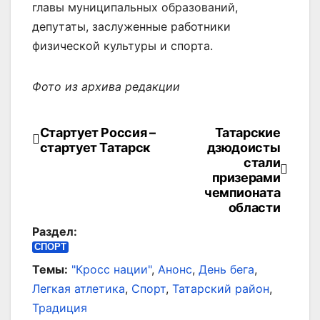
главы муниципальных образований,
депутаты, заслуженные работники
физической культуры и спорта.
Фото из архива редакции
Стартует Россия –
Татарские
Навигация
стартует Татарск
дзюдоисты
по
стали
призерами
записям
чемпионата
области
Раздел:
СПОРТ
Темы:
"Кросс нации"
,
Анонс
,
День бега
,
Легкая атлетика
,
Спорт
,
Татарский район
,
Традиция