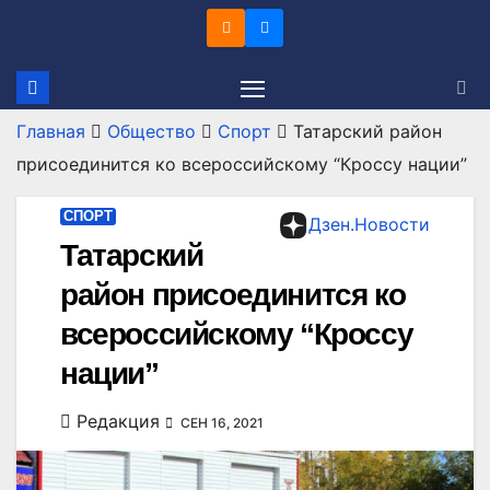
Перейти
к
содержимому
Главная
Общество
Спорт
Татарский район
присоединится ко всероссийскому “Кроссу нации”
СПОРТ
Дзен.Новости
Татарский
район присоединится ко
всероссийскому “Кроссу
нации”
Редакция
СЕН 16, 2021