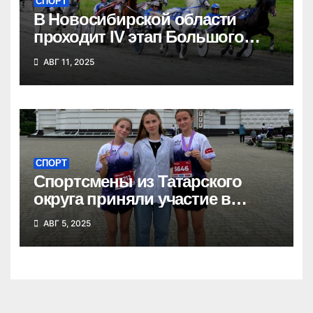
СПОРТ
В Новосибирской области
проходит IV этап Большого
Сибирского круга
АВГ 11, 2025
СПОРТ
Спортсмены из Татарского
округа приняли участие в
Сибирском марафоне
АВГ 5, 2025