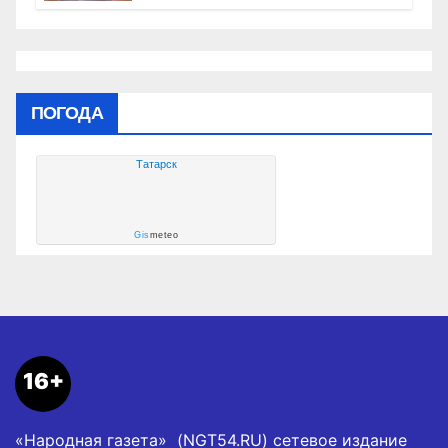
оформить право собственности на
квартиру
ПОГОДА
Татарск
Gis
meteo
16+
«Народная газета» (NGT54.RU) сетевое издание