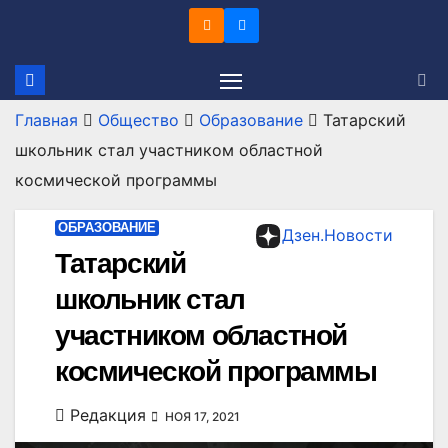
Перейти
к
содержимому
Главная
Общество
Образование
Татарский
школьник стал участником областной
космической программы
ОБРАЗОВАНИЕ
Дзен.Новости
Татарский
школьник стал
участником областной
космической программы
Редакция
НОЯ 17, 2021