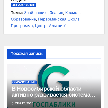
ОБРАЗОВАНИЕ
Темы:
Знай наших!
,
Знания
,
Космос
,
Образование
,
Первомайская школа
,
Программа
,
Центр "Альтаир"
Похожая запись
ОБРАЗОВАНИЕ
В Новосибирской области
активно развивается система
госпабликов для создания
СЕН 12, 2025
единой цифровой среды