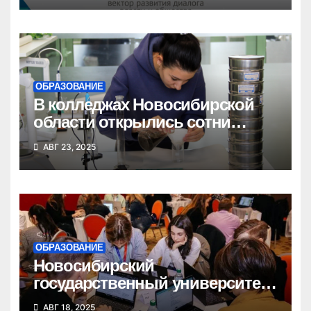
ОБРАЗОВАНИЕ
В колледжах Новосибирской
области открылись сотни
новых бюджетных мест
АВГ 23, 2025
ОБРАЗОВАНИЕ
Новосибирский
государственный университет
победил в федеральном
АВГ 18, 2025