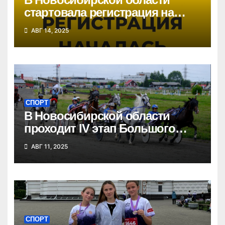
стартовала регистрация на
«Кросс нации»
АВГ 14, 2025
СПОРТ
В Новосибирской области
проходит IV этап Большого
Сибирского круга
АВГ 11, 2025
СПОРТ