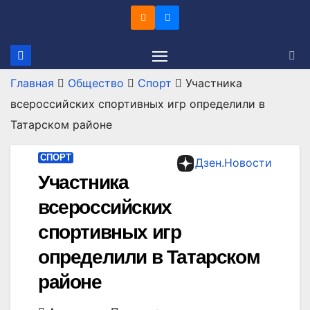
Перейти
к
содержимому
Главная
Общество
Спорт
Участника
всероссийских спортивных игр определили в
Татарском районе
СПОРТ
Дзен.Новости
Участника
всероссийских
спортивных игр
определили в Татарском
районе