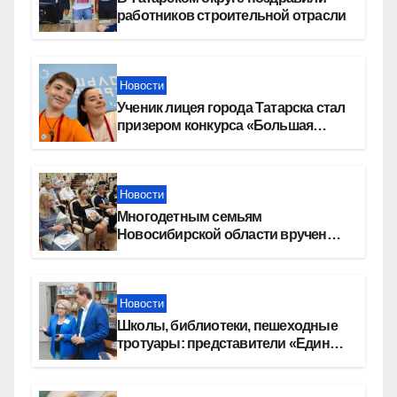
работников строительной отрасли
Новости
Ученик лицея города Татарска стал
призером конкурса «Большая
перемена»
Новости
Многодетным семьям
Новосибирской области вручены
сертификаты на приобретение
автомобилей
Новости
Школы, библиотеки, пешеходные
тротуары: представители «Единой
России» контролируют работы на
социальных объектах