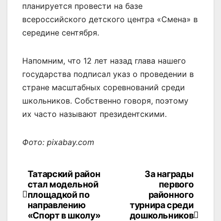
планируется провести на базе
всероссийского детского центра «Смена» в
середине сентября.
Напомним, что 12 лет назад глава нашего
государства подписал указ о проведении в
стране масштабных соревнований среди
школьников. Собственно говоря, поэтому
их часто называют президентскими.
Фото: pixabay.com
Татарский район
За награды
Навигация
стал модельной
первого
по
площадкой по
районного
направлению
турнира среди
записям
«Спорт в школу»
дошкольников