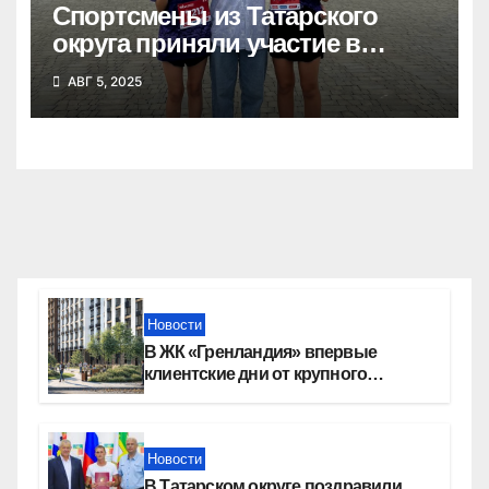
Спортсмены из Татарского
округа приняли участие в
Сибирском марафоне
АВГ 5, 2025
Новости
В ЖК «Гренландия» впервые
клиентские дни от крупного
девелопера — группы компаний
«СОЮЗ»
Новости
В Татарском округе поздравили